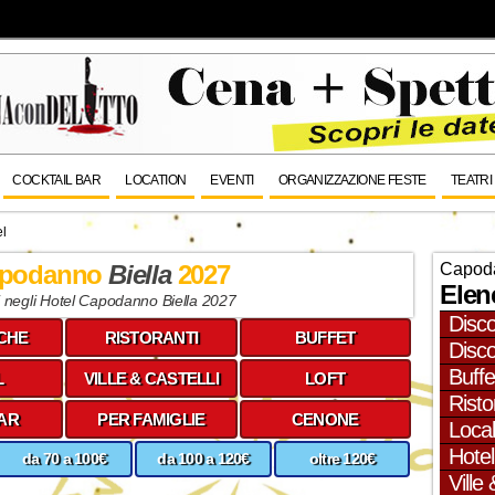
COCKTAIL BAR
LOCATION
EVENTI
ORGANIZZAZIONE FESTE
TEATRI
l
apodanno
Biella
2027
Capoda
Elen
i negli Hotel Capodanno Biella 2027
Disc
CHE
RISTORANTI
BUFFET
Disc
Buffe
L
VILLE & CASTELLI
LOFT
Risto
AR
PER FAMIGLIE
CENONE
Local
Hotel
da 70 a 100€
da 100 a 120€
oltre 120€
Ville 