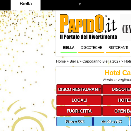
Biella
Select Language
▼
BIELLA
DISCOTECHE
RISTORANTI
Home
>
Biella
>
Capodanno Biella 2027
> Hote
Hotel C
Feste e veglion
DISCO RESTAURANT
DISCOTE
LOCALI
HOTE
FUORI CITTA
OPEN B
Fino a 50€
da 50 a 70€