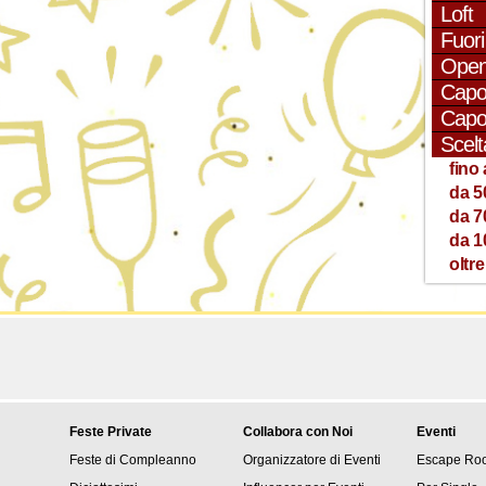
Loft
Fuori 
Open
Capo
Capo
Scelt
fino 
da 5
da 7
da 1
oltre
Feste Private
Collabora con Noi
Eventi
Feste di Compleanno
Organizzatore di Eventi
Escape Ro