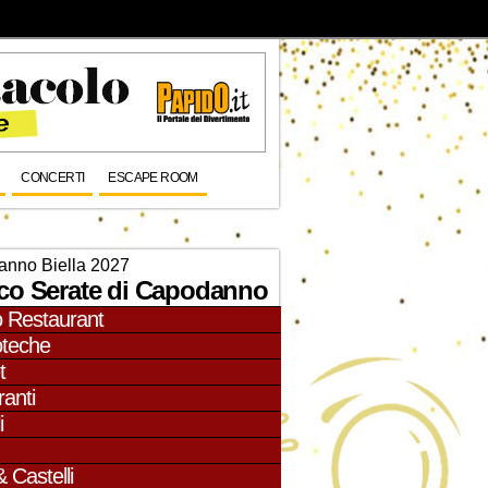
CONCERTI
ESCAPE ROOM
nno Biella 2027
co Serate di Capodanno
o Restaurant
oteche
t
ranti
i
& Castelli