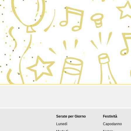
Serate per Giorno
Festività
Lunedì
Capodanno