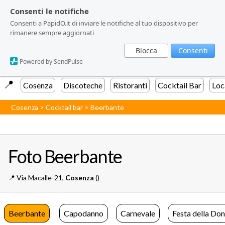
Consenti le notifiche
Consenti le notifiche
Consenti a PapidO.it di inviare le notifiche al tuo dispositivo per
Consenti a PapidO.it di inviare le notifiche al tuo dispositivo per
rimanere sempre aggiornati
rimanere sempre aggiornati
Blocca
Blocca
Consenti
Consenti
Powered by SendPulse
Powered by SendPulse
📍️
Cosenza
Discoteche
Ristoranti
Cocktail Bar
Loc
Cosenza
>
Cocktail bar
>
Beerbante
Foto Beerbante
📍️
Via Macalle-21,
Cosenza
()
Beerbante
Capodanno
Carnevale
Festa della Do