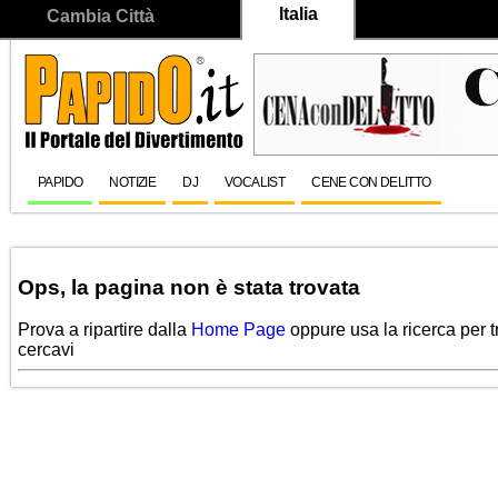
Italia
Cambia Città
PAPIDO
NOTIZIE
DJ
VOCALIST
CENE CON DELITTO
Ops, la pagina non è stata trovata
Prova a ripartire dalla
Home Page
oppure usa la ricerca per t
cercavi