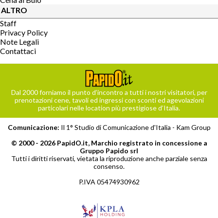
ALTRO
Staff
Privacy Policy
Note Legali
Contattaci
Dal 2000 forniamo il punto d’incontro a tutti i nostri visitatori, per
prenotazioni cene, tavoli ed ingressi con sconti ed agevolazioni
particolari nelle location più prestigiose d’Italia.
Comunicazione:
Il 1° Studio di Comunicazione d'Italia -
Kam Group
© 2000 - 2026 PapidO.it, Marchio registrato in concessione a
Gruppo Papido srl
Tutti i diritti riservati, vietata la riproduzione anche parziale senza
consenso.
P.IVA 05474930962