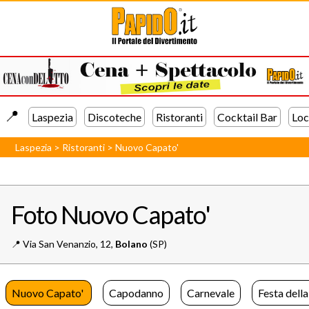
📍️
Laspezia
Discoteche
Ristoranti
Cocktail Bar
Loc
Laspezia
>
Ristoranti
>
Nuovo Capato'
Foto Nuovo Capato'
📍️
Via San Venanzio, 12,
Bolano
(SP)
Nuovo Capato'
Capodanno
Carnevale
Festa dell