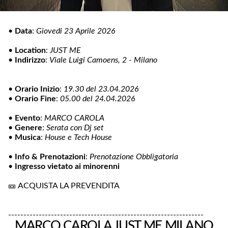
•
Data
:
Giovedi 23 Aprile 2026
•
Location
:
JUST ME
•
Indirizzo
:
Viale Luigi Camoens, 2 - Milano
•
Orario Inizio
:
19.30 del 23.04.2026
•
Orario Fine
:
05.00 del 24.04.2026
•
Evento
:
MARCO CAROLA
•
Genere
:
Serata con Dj set
•
Musica
:
House e Tech House
•
Info & Prenotazioni
:
Prenotazione Obbligatoria
•
Ingresso vietato ai minorenni
🎫
ACQUISTA LA PREVENDITA
----------------------------------------------------------------
MARCO CAROLA JUST ME MILANO