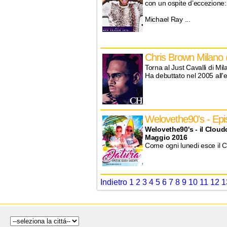
con un ospite d’eccezione:
Michael Ray ...
Chris Brown Milano 
Torna al Just Cavalli di M
Ha debuttato nel 2005 all'et
Welovethe90's - Ep
Welovethe90's - il Cloud
Maggio 2016
Come ogni lunedi esce il Cl
Indietro
1
2
3
4
5
6
7
8
9
10
11
12
1