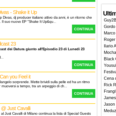
vas - Shake it Up
Ulti
Divas, dj producer italiano attivo da anni, è un ritorno che
Guy2B
ra. Il suo nuovo EP "Shake It Up&qu...
Gordo 
CONTINUA
Marco 
Roger
dcast 23
Ilario 
cast dei Datura giunto all'Episodio 23 di Lunedi 23
Mocha
...
Black 
CONTINUA
Yousu
Festiv
Can you Feel it
Cena c
langelo sorprende. Mette brividi sulla pelle ed ha un ritmo
Rick R
r muoversi a tempo, tra un arpeggio di ch...
Frangl
CONTINUA
James
Jason 
 @ Just Cavalli
Meduz
 Just Cavalli di Milano continua la lista di Special Guests