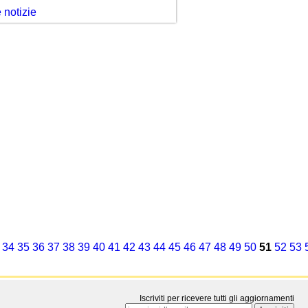
e notizie
34
35
36
37
38
39
40
41
42
43
44
45
46
47
48
49
50
51
52
53
Iscriviti per ricevere tutti gli aggiornamenti