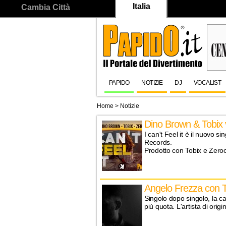
Italia
Cambia Città
PAPIDO
NOTIZIE
DJ
VOCALIST
Home
>
Notizie
Dino Brown & Tobix
I can't Feel it è il nuovo 
Records.
Prodotto con Tobix e Zero
Angelo Frezza con T
Singolo dopo singolo, la c
più quota. L'artista di origi