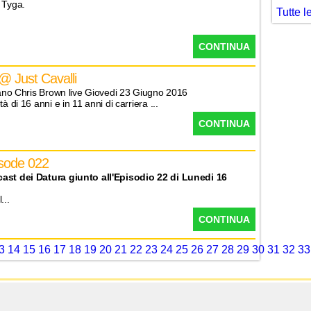
 Tyga.
Tutte l
CONTINUA
@ Just Cavalli
ilano Chris Brown live Giovedi 23 Giugno 2016
à di 16 anni e in 11 anni di carriera ...
CONTINUA
isode 022
cast dei Datura giunto all'Episodio 22 di Lunedi 16
...
CONTINUA
3
14
15
16
17
18
19
20
21
22
23
24
25
26
27
28
29
30
31
32
33