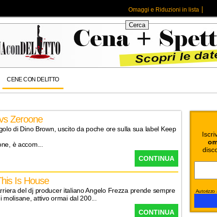
Omaggi e Riduzioni in lista
CENE CON DELITTO
 vs Zeroone
singolo di Dino Brown, uscito da poche ore sulla sua label Keep
Iscri
om
one, è accom...
disco
CONTINUA
his Is House
arriera del dj producer italiano Angelo Frezza prende sempre
Autorizzo a
ni molisane, attivo ormai dal 200...
CONTINUA