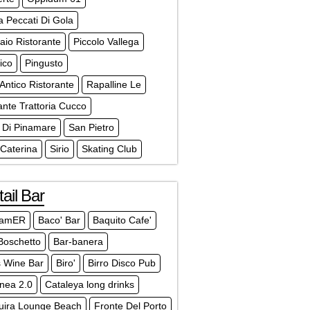
a Peccati Di Gola
io Ristorante
Piccolo Vallega
ico
Pingusto
Antico Ristorante
Rapalline Le
ante Trattoria Cucco
 Di Pinamare
San Pietro
Caterina
Sirio
Skating Club
ail Bar
eamER
Baco' Bar
Baquito Cafe'
 Boschetto
Bar-banera
s Wine Bar
Biro'
Birro Disco Pub
nea 2.0
Cataleya long drinks
uira Lounge Beach
Fronte Del Porto