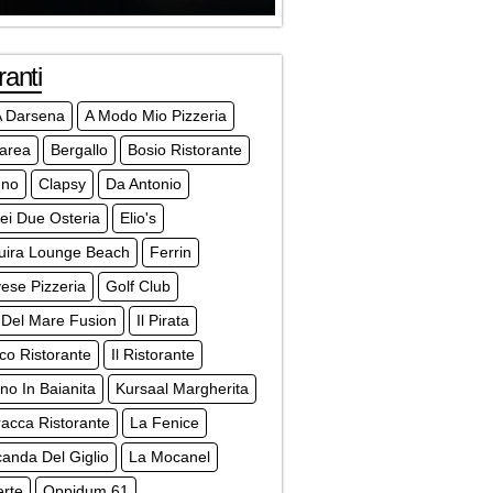
ranti
A Darsena
A Modo Mio Pizzeria
Marea
Bergallo
Bosio Ristorante
nno
Clapsy
Da Antonio
ei Due Osteria
Elio's
uira Lounge Beach
Ferrin
ese Pizzeria
Golf Club
 Del Mare Fusion
Il Pirata
tico Ristorante
Il Ristorante
rno In Baianita
Kursaal Margherita
acca Ristorante
La Fenice
anda Del Giglio
La Mocanel
erte
Oppidum 61