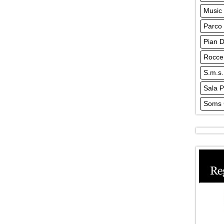
Music 
Parco 
Pian D
Rocce
S.m.s.
Sala P
Soms 