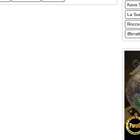
Kava 
La Su
Rocce
iBirratt