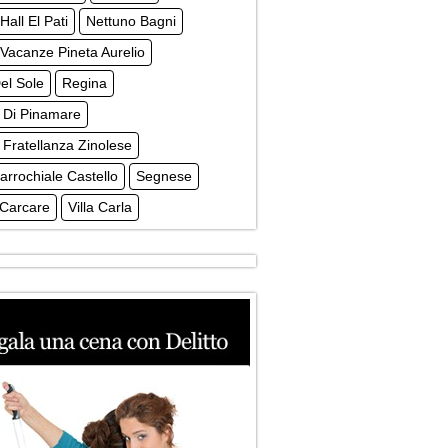
Hall El Pati
Nettuno Bagni
Vacanze Pineta Aurelio
el Sole
Regina
 Di Pinamare
 Fratellanza Zinolese
arrochiale Castello
Segnese
Carcare
Villa Carla