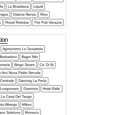
fa
La Brasiliana
Liquid
migos
Osteria Nerea
Rino
a
Royal Ristobar
The Pub Varazze
ion
Agriturismo Lo Scoiattolo
 Barbadoro
Bagni Nilo
amaria
Bingo Seven
Ca' Di Ni
o Arci Nova Pablo Neruda
 Centrale
Dancing La Perla
 Lungomare
Giannina
Hotel Rafe'
La Casa Del Tango
ta Albergo
Milton
are Soleluna
Moresco