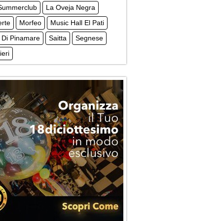
Summerclub
La Oveja Negra
erte
Morfeo
Music Hall El Pati
 Di Pinamare
Saitta
Segnese
ieri