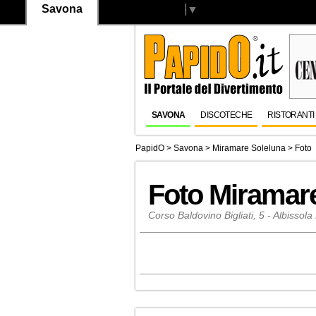
Savona
Select Language
▼
SAVONA
DISCOTECHE
RISTORANTI
PapidO
>
Savona
>
Miramare Soleluna
> Foto
Foto Miramar
Corso Baldovino Bigliati, 5 - Albissol