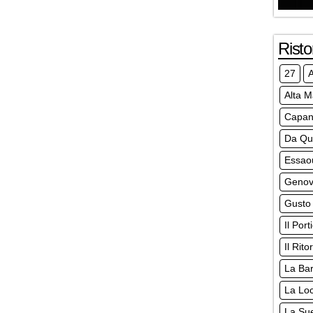
Risto
27
Alta 
Capa
Da Qu
Essao
Genov
Gusto
Il Por
Il Rito
La Bar
La Loc
La Su