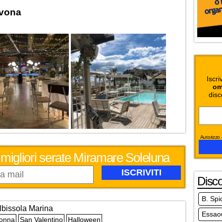
avona
Iscri
om
disc
Autorizzo a
 migliori serate Miramare Soleluna
Disc
B. Spi
lbissola Marina
Essao
Donna
San Valentino
Halloween