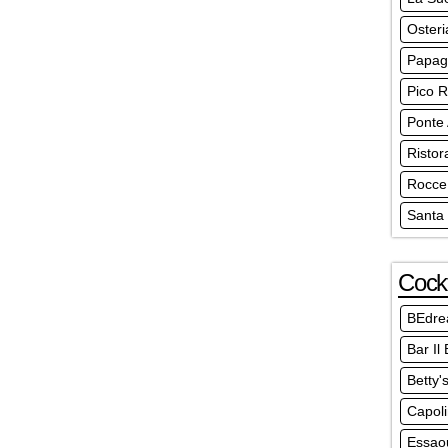
Osteri
Papaga
Pico R
Ponte 
Ristor
Rocce
Santa 
Cockt
BEdr
Bar Il
Betty'
Capoli
Essao