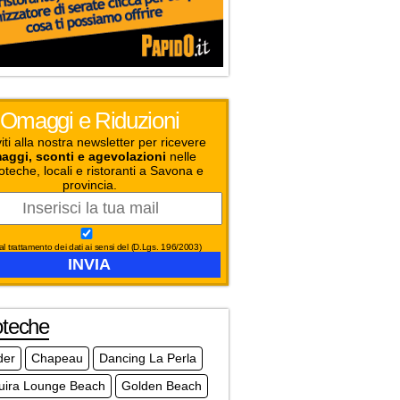
Omaggi e Riduzioni
viti alla nostra newsletter per ricevere
aggi, sconti e agevolazioni
nelle
oteche, locali e ristoranti a Savona e
provincia.
l trattamento dei dati ai sensi del (D.Lgs. 196/2003)
oteche
der
Chapeau
Dancing La Perla
uira Lounge Beach
Golden Beach