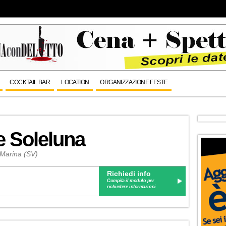
COCKTAIL BAR
LOCATION
ORGANIZZAZIONE FESTE
e Soleluna
a Marina (SV)
Richiedi info
Compila il modulo per
richiedere informazioni