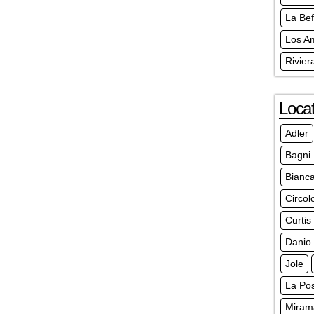
La Bef
Los A
Rivier
Locat
Adler
Bagni
Bianc
Circol
Curtis
Danio
Jole
La Pos
Miram