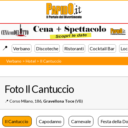
📍️
Verbano
Discoteche
Ristoranti
Cocktail Bar
Loc
Verbano
>
Hotel
>
Il Cantuccio
Foto Il Cantuccio
📍️
Corso Milano, 186,
Gravellona Toce
(VB)
Il Cantuccio
Capodanno
Carnevale
Festa della D