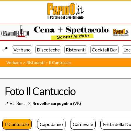
📍️
Verbano
Discoteche
Ristoranti
Cocktail Bar
Loc
Verbano
>
Ristoranti
>
Il Cantuccio
Foto Il Cantuccio
📍️
Via Roma, 3,
Brovello-carpugnino
(VB)
Il Cantuccio
Capodanno
Carnevale
Festa della D