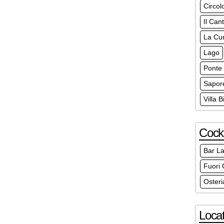
Circol
Il Can
La Cu
Lago
Ponte 
Sapor
Villa 
Cockt
Bar L
Fuori 
Oster
Locat