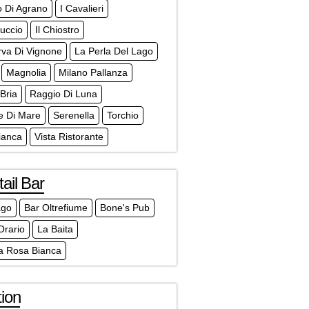
o Di Agrano
I Cavalieri
tuccio
Il Chiostro
rva Di Vignone
La Perla Del Lago
Magnolia
Milano Pallanza
Bria
Raggio Di Luna
e Di Mare
Serenella
Torchio
Bianca
Vista Ristorante
ail Bar
ago
Bar Oltrefiume
Bone's Pub
Orario
La Baita
ia Rosa Bianca
ion