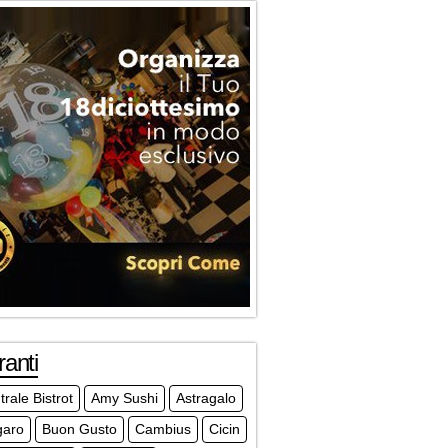
ranti
trale Bistrot
Amy Sushi
Astragalo
garo
Buon Gusto
Cambius
Cicin