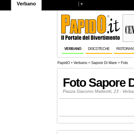
Verbano
Select Language
▼
VERBANO
DISCOTECHE
RISTORAN
PapidO
>
Verbano
>
Sapore Di Mare
> Foto
Foto Sapore 
Piazza Giacomo Matteotti, 23 - Verba