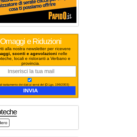
Omaggi e Riduzioni
viti alla nostra newsletter per ricevere
aggi, sconti e agevolazioni
nelle
oteche, locali e ristoranti a Verbano e
provincia.
l trattamento dei dati ai sensi del (D.Lgs. 196/2003)
oteche
dero