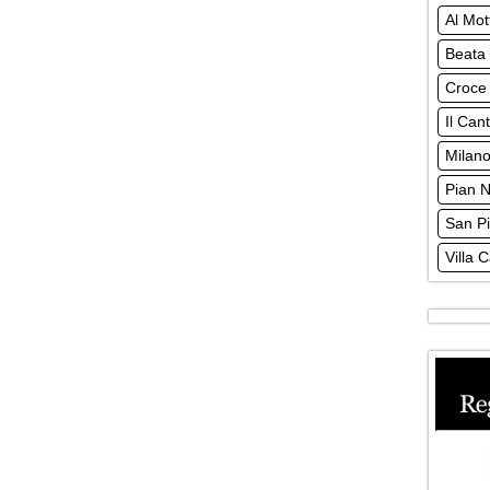
Al Mot
Beata
Croce
Il Can
Milan
Pian 
San Pi
Villa C