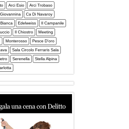
to
Arci Esio
Arci Trobaso
 Giovannina
Ca Di Navaroy
 Bianca
Edelweiss
Il Campanile
tuccio
Il Chiostro
Meeting
o
Monterosso
Pesce D'oro
Nava
Sala Circolo Ferraris Sala
etro
Serenella
Stella Alpina
arlotta