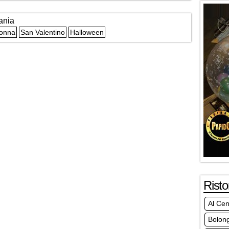
ania
Donna
San Valentino
Halloween
Risto
Al Cen
Bolon