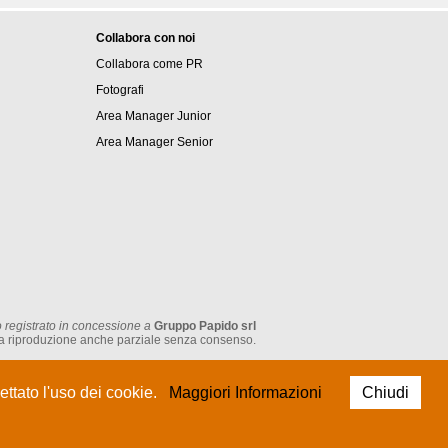
Collabora con noi
Collabora come PR
Fotografi
Area Manager Junior
Area Manager Senior
 registrato in concessione a
Gruppo Papido srl
tata la riproduzione anche parziale senza consenso.
P.IVA: IT 05474930962
ttato l'uso dei cookie.
Maggiori Informazioni
Chiudi