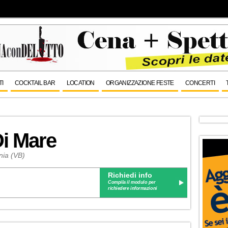
TI
COCKTAIL BAR
LOCATION
ORGANIZZAZIONE FESTE
CONCERTI
Di Mare
nia (VB)
Richiedi info
Compila il modulo per
richiedere informazioni