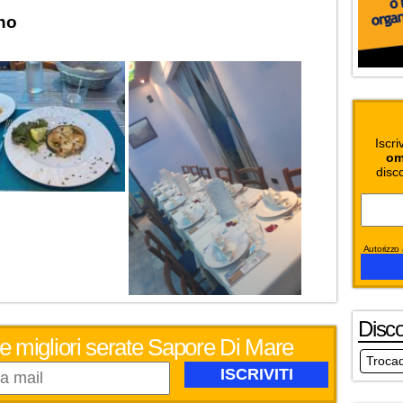
no
Iscri
om
disc
Autorizzo a
Disc
le migliori serate Sapore Di Mare
Troca