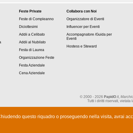
Feste Private
Collabora con Noi
Feste di Compleanno
Organizzatore di Eventi
Diciottesimi
Influencer per Eventi
Addii a Celibato
Accompagnatore /Guida per
Eventi
a
Addii al Nubilato
Hostess e Steward
Festa di Laurea
Organizzazione Feste
Festa Aziendale
Cena Aziendale
© 2000 - 2026
PapidO
.it,
Marchio
Tutti i diritti riservati, vie
Chiudendo questo riquadro o proseguendo nella visita, avrai acce