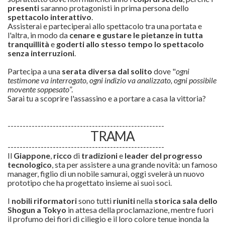
presenti
saranno protagonisti in prima persona dello
spettacolo interattivo
.
Assisterai e parteciperai allo spettacolo tra una portata e
l'altra, in modo da
cenare e gustare le pietanze in tutta
tranquillità
e
goderti allo stesso tempo lo spettacolo
senza interruzioni
.
Partecipa a una
serata diversa dal solito
dove "
ogni
testimone va interrogato, ogni indizio va analizzato, ogni possibile
movente soppesato
”.
Sarai tu a scoprire l'assassino e a portare a casa la vittoria?
----------------------------------------------------
TRAMA
----------------------------------------------------
Il
Giappone
,
ricco
di
tradizioni
e
leader del progresso
tecnologico
, sta per assistere a una grande novità: un famoso
manager, figlio di un nobile samurai, oggi svelerà un nuovo
prototipo che ha progettato insieme ai suoi soci.
I
nobili riformatori
sono tutti
riuniti
nella
storica sala dello
Shogun a Tokyo
in attesa della proclamazione, mentre fuori
il profumo dei fiori di ciliegio e il loro colore tenue inonda la