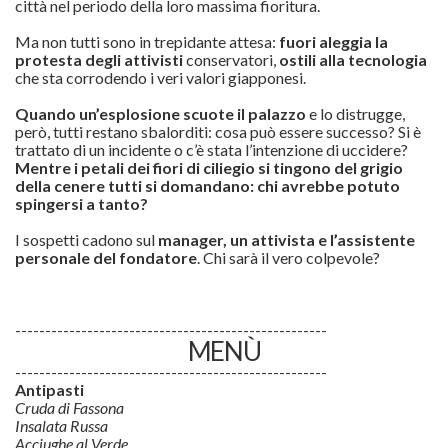
città nel periodo della loro massima fioritura.
Ma non tutti sono in trepidante attesa:
fuori aleggia la
protesta degli attivisti
conservatori,
ostili alla tecnologia
che sta corrodendo i veri valori giapponesi.
Quando un’esplosione scuote il palazzo
e lo distrugge,
però, tutti restano sbalorditi: cosa può essere successo? Si è
trattato di un incidente o c’è stata l’intenzione di uccidere?
Mentre i petali dei fiori di ciliegio si tingono del grigio
della cenere tutti si domandano: chi avrebbe potuto
spingersi a tanto?
I sospetti cadono sul
manager, un attivista e l’assistente
personale del fondatore
. Chi sarà il vero colpevole?
----------------------------------------------------
MENÙ
----------------------------------------------------
Antipasti
Cruda di Fassona
Insalata Russa
Acciughe al Verde