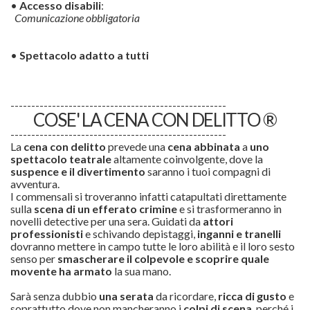
•
Accesso disabili
:
Comunicazione obbligatoria
•
Spettacolo adatto a tutti
----------------------------------------------------
COSE' LA CENA CON DELITTO ®
----------------------------------------------------
La
cena con delitto
prevede una
cena abbinata
a
uno
spettacolo teatrale
altamente coinvolgente, dove la
suspence e il divertimento
saranno i tuoi compagni di
avventura.
I commensali si troveranno infatti catapultati direttamente
sulla
scena di un efferato
crimine
e si trasformeranno in
novelli detective per una sera. Guidati da
attori
professionisti
e schivando depistaggi,
inganni e tranelli
dovranno mettere in campo tutte le loro abilità e il loro sesto
senso per
smascherare il colpevole e scoprire quale
movente ha armato
la sua mano.
Sarà senza dubbio
una serata
da ricordare,
ricca di gusto
e
soprattutto dove non mancheranno i
colpi di scena
, perché i