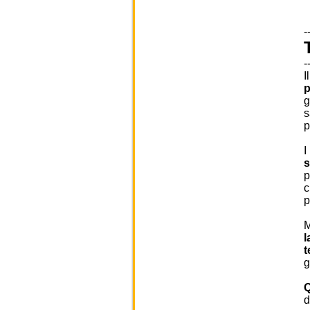
-
-
I
p
g
s
p
I
s
p
c
p
M
l
t
g
Q
d