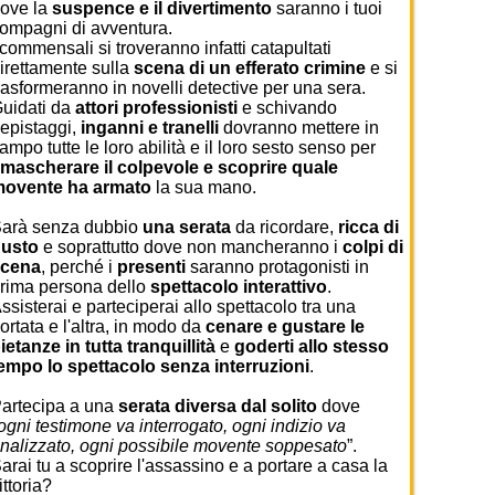
ove la
suspence e il divertimento
saranno i tuoi
ompagni di avventura.
 commensali si troveranno infatti catapultati
irettamente sulla
scena di un efferato
crimine
e si
rasformeranno in novelli detective per una sera.
uidati da
attori professionisti
e schivando
epistaggi,
inganni e tranelli
dovranno mettere in
ampo tutte le loro abilità e il loro sesto senso per
mascherare il colpevole e scoprire quale
ovente ha armato
la sua mano.
arà senza dubbio
una serata
da ricordare,
ricca di
usto
e soprattutto dove non mancheranno i
colpi di
scena
, perché i
presenti
saranno protagonisti in
rima persona dello
spettacolo interattivo
.
ssisterai e parteciperai allo spettacolo tra una
ortata e l'altra, in modo da
cenare e gustare le
ietanze in tutta tranquillità
e
goderti allo stesso
empo lo spettacolo senza interruzioni
.
artecipa a una
serata diversa dal solito
dove
ogni testimone va interrogato, ogni indizio va
nalizzato, ogni possibile movente soppesato
”.
arai tu a scoprire l'assassino e a portare a casa la
ittoria?