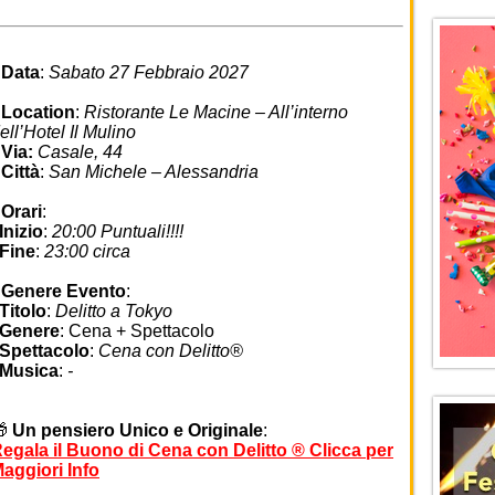
•
Data
:
Sabato 27 Febbraio 2027
•
Location
:
Ristorante Le Macine – All’interno
ell’Hotel Il Mulino
•
Via:
Casale, 44
•
Città
:
San Michele – Alessandria
•
Orari
:
nizio
:
20:00 Puntuali!!!!
Fine
:
23:00 circa
•
Genere Evento
:
Titolo
:
Delitto a Tokyo
Genere
: Cena + Spettacolo
Spettacolo
:
Cena con Delitto®
Musica
:
-
🎁
Un pensiero Unico e Originale
:
egala il Buono di Cena con Delitto ® Clicca per
aggiori Info