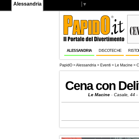
Alessandria
Select Language
▼
ALESSANDRIA
DISCOTECHE
RISTO
PapidO
>
Alessandria
>
Eventi
>
Le Macine
> C
Cena con Deli
Le Macine
-
Casale, 44 -