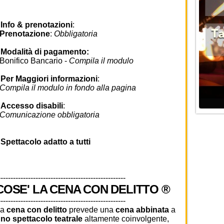
•
Info & prenotazioni
:
Prenotazione
:
Obbligatoria
•
Modalità di pagamento:
onifico Bancario -
Compila il modulo
•
Per Maggiori informazioni
:
ompila il modulo in fondo alla pagina
•
Accesso disabili
:
omunicazione obbligatoria
•
Spettacolo adatto a tutti
---------------------------------------------------
COSE' LA CENA CON DELITTO ®
---------------------------------------------------
La
cena con delitto
prevede una
cena abbinata
a
no spettacolo teatrale
altamente coinvolgente,