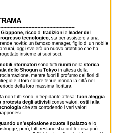
---------------------------------------------------
TRAMA
---------------------------------------------------
l
Giappone
,
ricco
di
tradizioni
e
leader del
rogresso tecnologico
, sta per assistere a una
rande novità: un famoso manager, figlio di un nobile
amurai, oggi svelerà un nuovo prototipo che ha
rogettato insieme ai suoi soci.
nobili riformatori
sono tutti
riuniti
nella
storica
ala dello Shogun a Tokyo
in attesa della
roclamazione, mentre fuori il profumo dei fiori di
iliegio e il loro colore tenue inonda la città nel
eriodo della loro massima fioritura.
a non tutti sono in trepidante attesa:
fuori aleggia
a protesta degli attivisti
conservatori,
ostili alla
ecnologia
che sta corrodendo i veri valori
iapponesi.
uando un’esplosione scuote il palazzo
e lo
istrugge, però, tutti restano sbalorditi: cosa può