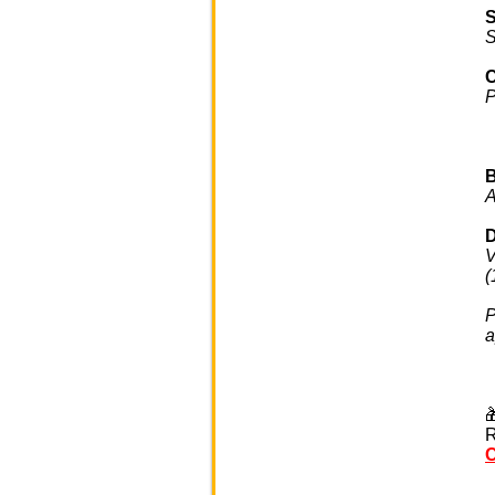
S
P
A
D
V
(
P
a

R
C