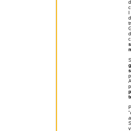
d
c
I
d
t
G
d
c
s
m
S
g
p
A
p
p
t
P
"
a
S
v