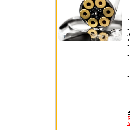
d
I
R
M