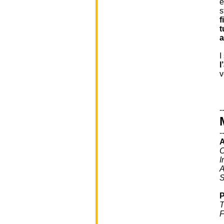
e
s
f
t
a
I
l
v
-
-
A
C
I
A
S
P
T
F