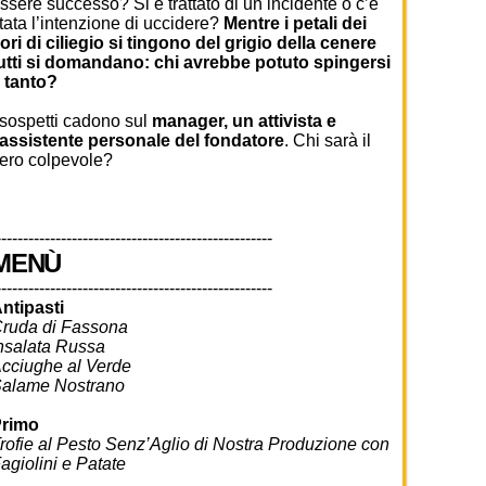
ssere successo? Si è trattato di un incidente o c’è
tata l’intenzione di uccidere?
Mentre i petali dei
iori di ciliegio si tingono del grigio della cenere
utti si domandano: chi avrebbe potuto spingersi
 tanto?
 sospetti cadono sul
manager, un attivista e
’assistente personale del fondatore
. Chi sarà il
ero colpevole?
---------------------------------------------------
MENÙ
---------------------------------------------------
ntipasti
ruda di Fassona
nsalata Russa
cciughe al Verde
alame Nostrano
rimo
rofie al Pesto Senz’Aglio di Nostra Produzione con
agiolini e Patate