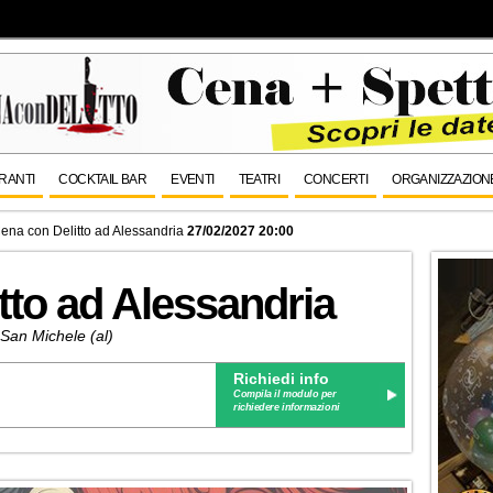
RANTI
COCKTAIL BAR
EVENTI
TEATRI
CONCERTI
ORGANIZZAZION
ena con Delitto ad Alessandria
27/02/2027 20:00
tto ad Alessandria
 San Michele (al)
Richiedi info
Compila il modulo per
richiedere informazioni