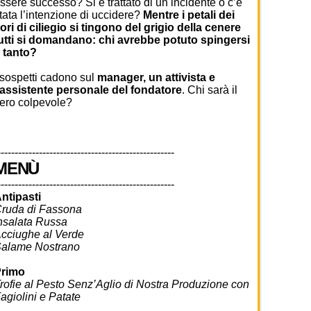
ssere successo? Si è trattato di un incidente o c’è
tata l’intenzione di uccidere?
Mentre i petali dei
iori di ciliegio si tingono del grigio della cenere
utti si domandano: chi avrebbe potuto spingersi
 tanto?
 sospetti cadono sul
manager, un attivista e
’assistente personale del fondatore
. Chi sarà il
ero colpevole?
---------------------------------------------------
MENÙ
---------------------------------------------------
ntipasti
ruda di Fassona
nsalata Russa
cciughe al Verde
alame Nostrano
rimo
rofie al Pesto Senz’Aglio di Nostra Produzione con
agiolini e Patate