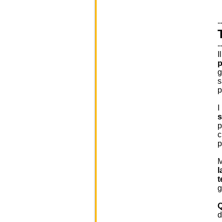
-
-
I
p
g
s
p
I
s
p
c
p
M
l
t
g
Q
d