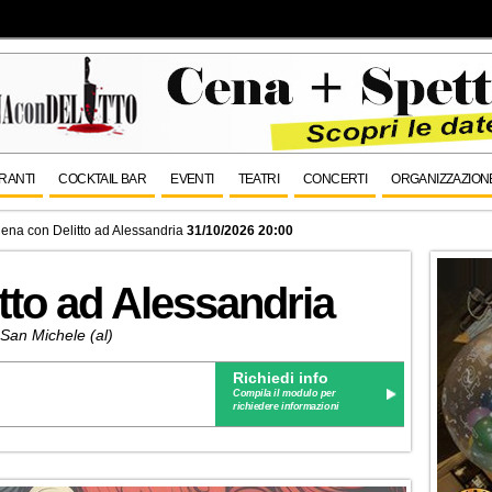
RANTI
COCKTAIL BAR
EVENTI
TEATRI
CONCERTI
ORGANIZZAZION
ena con Delitto ad Alessandria
31/10/2026 20:00
tto ad Alessandria
 San Michele (al)
Richiedi info
Compila il modulo per
richiedere informazioni