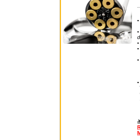
d
I
R
M