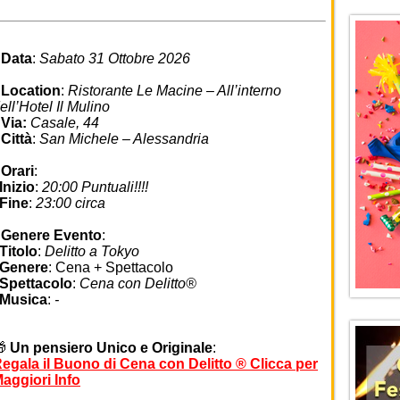
•
Data
:
Sabato 31 Ottobre 2026
•
Location
:
Ristorante Le Macine – All’interno
ell’Hotel Il Mulino
•
Via:
Casale, 44
•
Città
:
San Michele – Alessandria
•
Orari
:
nizio
:
20:00 Puntuali!!!!
Fine
:
23:00 circa
•
Genere Evento
:
Titolo
:
Delitto a Tokyo
Genere
: Cena + Spettacolo
Spettacolo
:
Cena con Delitto®
Musica
:
-
🎁
Un pensiero Unico e Originale
:
egala il Buono di Cena con Delitto ® Clicca per
aggiori Info