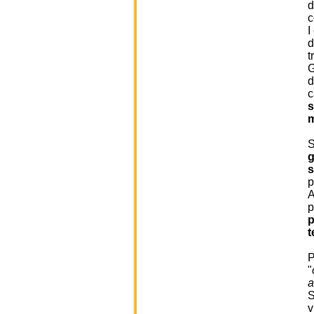
d
c
I
d
t
G
d
c
s
m
S
g
p
A
p
p
t
P
"
a
S
v