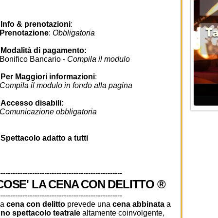
•
Info & prenotazioni
:
Prenotazione
:
Obbligatoria
•
Modalità di pagamento:
onifico Bancario -
Compila il modulo
•
Per Maggiori informazioni
:
ompila il modulo in fondo alla pagina
•
Accesso disabili
:
omunicazione obbligatoria
•
Spettacolo adatto a tutti
---------------------------------------------------
COSE' LA CENA CON DELITTO ®
---------------------------------------------------
La
cena con delitto
prevede una
cena abbinata
a
no spettacolo teatrale
altamente coinvolgente,