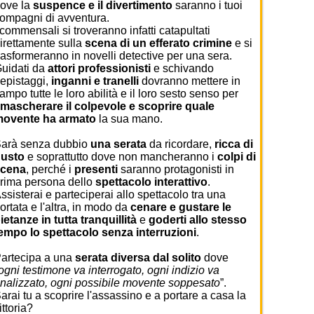
ove la
suspence e il divertimento
saranno i tuoi
ompagni di avventura.
 commensali si troveranno infatti catapultati
irettamente sulla
scena di un efferato
crimine
e si
rasformeranno in novelli detective per una sera.
uidati da
attori professionisti
e schivando
epistaggi,
inganni e tranelli
dovranno mettere in
ampo tutte le loro abilità e il loro sesto senso per
mascherare il colpevole e scoprire quale
ovente ha armato
la sua mano.
arà senza dubbio
una serata
da ricordare,
ricca di
usto
e soprattutto dove non mancheranno i
colpi di
scena
, perché i
presenti
saranno protagonisti in
rima persona dello
spettacolo interattivo
.
ssisterai e parteciperai allo spettacolo tra una
ortata e l'altra, in modo da
cenare e gustare le
ietanze in tutta tranquillità
e
goderti allo stesso
empo lo spettacolo senza interruzioni
.
artecipa a una
serata diversa dal solito
dove
ogni testimone va interrogato, ogni indizio va
nalizzato, ogni possibile movente soppesato
”.
arai tu a scoprire l'assassino e a portare a casa la
ittoria?