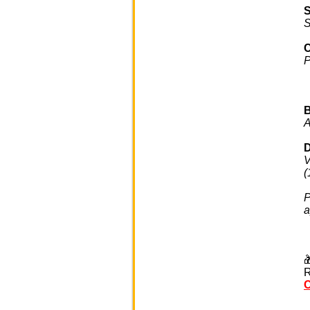
S
P
A
D
V
(
P
a

R
C