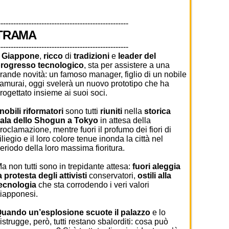
---------------------------------------------------
TRAMA
---------------------------------------------------
l
Giappone
,
ricco
di
tradizioni
e
leader del
rogresso tecnologico
, sta per assistere a una
rande novità: un famoso manager, figlio di un nobile
amurai, oggi svelerà un nuovo prototipo che ha
rogettato insieme ai suoi soci.
nobili riformatori
sono tutti
riuniti
nella
storica
ala dello Shogun a Tokyo
in attesa della
roclamazione, mentre fuori il profumo dei fiori di
iliegio e il loro colore tenue inonda la città nel
eriodo della loro massima fioritura.
a non tutti sono in trepidante attesa:
fuori aleggia
a protesta degli attivisti
conservatori,
ostili alla
ecnologia
che sta corrodendo i veri valori
iapponesi.
uando un’esplosione scuote il palazzo
e lo
istrugge, però, tutti restano sbalorditi: cosa può