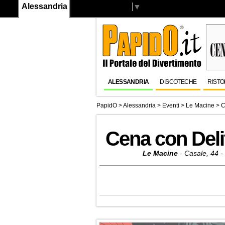
Alessandria
Select Language
▼
ALESSANDRIA
DISCOTECHE
RISTO
PapidO
>
Alessandria
>
Eventi
>
Le Macine
> C
Cena con Deli
Le Macine
-
Casale, 44 -