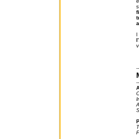
e
s
f
t
a
I
l
v
-
-
A
C
I
A
S
P
T
F