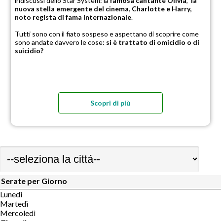
indiscussi dello Star System: la
famosa cantante Olivia
,
la
nuova stella emergente del cinema, Charlotte e Harry,
noto regista di fama internazionale
.
Tutti sono con il fiato sospeso e aspettano di scoprire come
sono andate davvero le cose:
si è trattato di omicidio o di
suicidio?
Scopri di più
Serate per Giorno
Lunedì
Martedì
Mercoledì