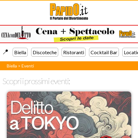
📍️
Biella
Discoteche
Ristoranti
Cocktail Bar
Locati
Biella
>
Eventi
Scopri i prossimi eventi: