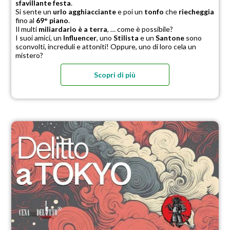
sfavillante festa
.
Si sente un
urlo agghiacciante
e poi un
tonfo
che
riecheggia
fino al
69° piano
.
Il multi
miliardario è a terra
, … come è possibile?
I suoi amici, un
Influencer
, uno
Stilista
e un
Santone
sono
sconvolti, increduli e attoniti! Oppure, uno di loro cela un
mistero?
Scopri di più