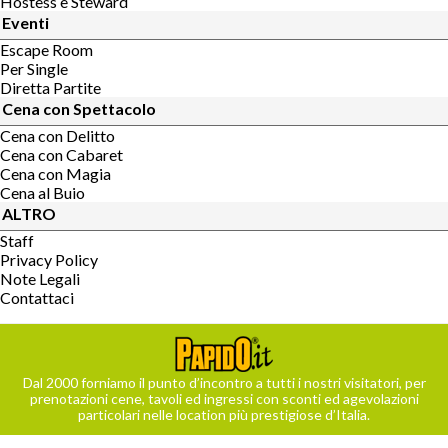
Hostess e Steward
Eventi
Escape Room
Per Single
Diretta Partite
Cena con Spettacolo
Cena con Delitto
Cena con Cabaret
Cena con Magia
Cena al Buio
ALTRO
Staff
Privacy Policy
Note Legali
Contattaci
Dal 2000 forniamo il punto d’incontro a tutti i nostri visitatori, per
prenotazioni cene, tavoli ed ingressi con sconti ed agevolazioni
particolari nelle location più prestigiose d’Italia.