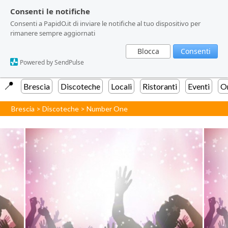
Consenti le notifiche
Consenti le notifiche
Consenti a PapidO.it di inviare le notifiche al tuo dispositivo per
Consenti a PapidO.it di inviare le notifiche al tuo dispositivo per
rimanere sempre aggiornati
rimanere sempre aggiornati
Blocca
Blocca
Consenti
Consenti
Powered by SendPulse
Powered by SendPulse
📍️
Brescia
Discoteche
Locali
Ristoranti
Eventi
Or
Brescia
>
Discoteche
>
Number One