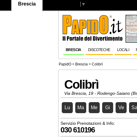
Brescia
Select Language
▼
BRESCIA
DISCOTECHE
LOCALI
PapidO
>
Brescia
>
Colibrì
Colibrì
Via Brescia, 19 - Rodengo-Saiano (B
Lu
Ma
Me
Gi
Ve
S
Servizio Prenotazioni & Info:
030 610196