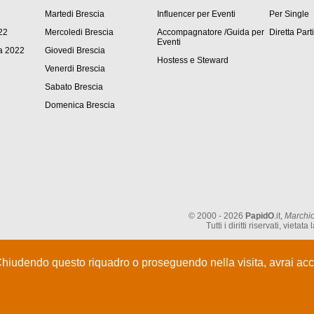
Martedi Brescia
Influencer per Eventi
Per Single
22
Mercoledi Brescia
Accompagnatore /Guida per
Diretta Part
Eventi
a 2022
Giovedi Brescia
Hostess e Steward
Venerdi Brescia
Sabato Brescia
Domenica Brescia
© 2000 - 2026
PapidO
.it,
Marchio
Tutti i diritti riservati, vie
Chiudendo questo riquadro o proseguendo nella visita, avrai acce