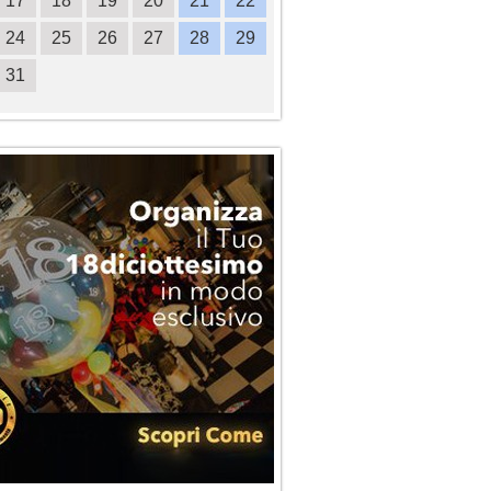
17
18
19
20
21
22
20
21
22
23
2
24
25
26
27
28
29
27
28
29
30
31