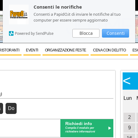
Consenti le norifiche
Consenti le norifiche
Consenti a PapidO.it di inviare le notifiche al tuo
Consenti a PapidO.it di inviare le notifiche al tuo
computer per essere sempre aggiornato
computer per essere sempre aggiornato
Blocca
Blocca
Consenti
Consenti
Powered by SendPulse
Powered by SendPulse
RISTORANTI
EVENTI
ORGANIZZAZIONE FESTE
CENA CON DELITTO
ES
Calendario Eventi
<
<
>
Ottobre 2026
s)
Lun
Mar
Mer
Gio
Ven
Sab
Dom
Lun
1
2
3
a
Do
4
5
6
7
8
9
10
2
Richiedi info
11
12
13
14
15
16
17
9
Compila il modulo per
richiedere informazioni