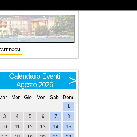
CAPE ROOM
Calendario Eventi
Calendario E
<
>
Agosto 2026
Settembre 
Mar
Mer
Gio
Ven
Sab
Dom
Lun
Mar
Mer
Gio
Ve
1
1
2
3
3
4
5
6
7
8
6
7
8
9
1
10
11
12
13
14
15
13
14
15
16
1