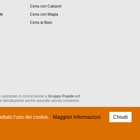
Cena con Cabaret
ite
Cena con Magia
Cena al Buio
 registrato in concessione a
Gruppo Papido srl
tata la riproduzione anche parziale senza consenso.
P.IVA: IT 05474930962
ttato l'uso dei cookie.
Maggiori Informazioni
Chiudi