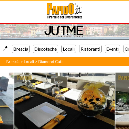
📍️
Brescia
Discoteche
Locali
Ristoranti
Eventi
Or
Brescia
>
Locali
>
Diamond Cafe