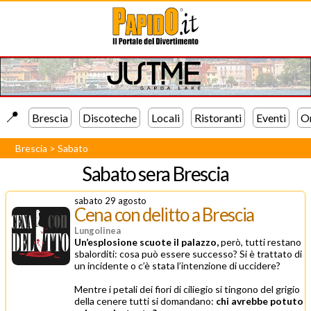
📍️
Brescia
Discoteche
Locali
Ristoranti
Eventi
Or
Brescia
>
Sabato
Sabato sera
Brescia
sabato 29 agosto
Cena con delitto a Brescia
Lungolinea
Un’esplosione scuote il palazzo,
però, tutti restano
sbalorditi: cosa può essere successo? Si è trattato di
un incidente o c’è stata l’intenzione di uccidere?
Mentre i petali dei fiori di ciliegio si tingono del grigio
della cenere tutti si domandano:
chi avrebbe potuto