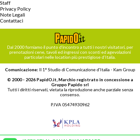
Staff
Privacy Policy
Note Legali
Contattaci
Dal 2000 forniamo il punto d’incontro a tutti i nostri visitatori, per
prenotazioni cene, tavoli ed ingressi con sconti ed agevolazioni
particolari nelle location più prestigiose d’Italia.
Comunicazione:
Il 1° Studio di Comunicazione d'Italia -
Kam Group
© 2000 - 2026 PapidO.it, Marchio registrato in concessione a
Gruppo Papido srl
Tutti i diritti riservati, vietata la riproduzione anche parziale senza
consenso.
P.IVA 05474930962