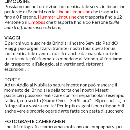
LIMOUSINE
Possiamo anche fornirvi un indimenticabile servizio limousine
per le vie di Brindisi con la
Lincon Limousine
che trasporta
fino a 8 Persone,
Hummer Limousine
che trasporta fino a 12
Persone o il
Limobus
che trasporta fino a 16 Persone
(Sulle
auto ti offriamo anche da bere)
VIAGGI
E per chi vuole uscire da Brindisi il nostro Servizio PapidO
Viaggi può organizzarvi tramite i nostri tour operator un
indimenticabile evento a partire anche da una sola notte in
tutte le mete più rinomate o mondane al Mondo, vi forniamo
dal trasporto, all’alloggio, ai divertimenti, ristoranti,
escursioni …
TORTE
Ad un Addio al Nubilato naturalmente non può mancare il
momento del Brindisi e della torta che i nostri Maestri
pasticceri possono realizzare con forme particolari (esempio
fallica), con scritta (Game Over – Sei Sicura? – Ripensaci! …) o
fotografia a vostra scelta! Per le più esigenti sono disponibili
anche vere e proprie opere d’arte fatte con pasta di zucchero
FOTOGRAFI E CAMERAMEN
I nostri fotografi e cameraman potranno accompagnarvi per