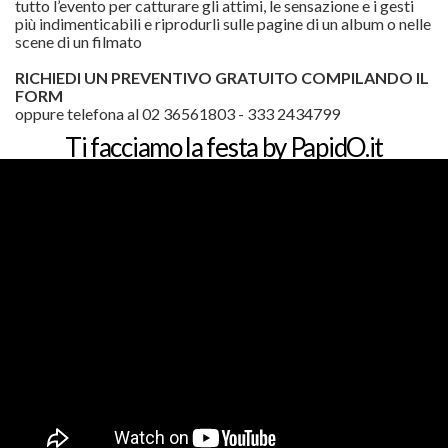
tutto l’evento per catturare gli attimi, le sensazione e i gesti
più indimenticabili e riprodurli sulle pagine di un album o nelle
scene di un filmato
RICHIEDI UN PREVENTIVO GRATUITO COMPILANDO IL
FORM
oppure telefona al 02 36561803 - 333 2434799
Ti facciamo la festa by PapidO.it