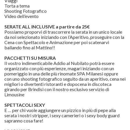
Viaggi
Torta a tema
Shooting Fotografico
Video dell’evento
SERATE ALL INCLUSIVE a partire da 25€
Possiamo proporvi di trascorrere la serata in un unico locale
da noi selezionato iniziando con l’Aperitivo, proseguire con la
Cena con Spettacolo e Animazione per poi scatenarvi
ballando fino al Mattino!!
PACCHETTI SU MISURA
Il vostro indimenticabile Addio al Nubilato potrà essere
organizzato con più esperienze, magari iniziando con un
pomeriggio in una delle più rinomate SPA Milanesi oppure
con uno shooting fotografico seguito da un aperitivo, cena nei
migliori o divertenti ristoranti e dopocena in discoteca
girando per Brindisi con il nostro esclusivo servizio di
Limousine
SPETTACOLI SEXY
E … per chi vuole aggiungere un pizzico in più di pepe alla
serata i nostri stripper, i sexy camerieri o i sexy body guard
sapranno cosa fare!