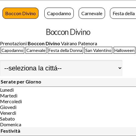
Boccon Divino
Capodanno
Carnevale
Festa dell
Boccon Divino
Prenotazioni
Boccon Divino
Vairano Patenora
Capodanno
Carnevale
Festa della Donna
San Valentino
Halloween
Serate per Giorno
Lunedì
Martedì
Mercoledì
Giovedì
Venerdì
Sabato
Domenica
Festività