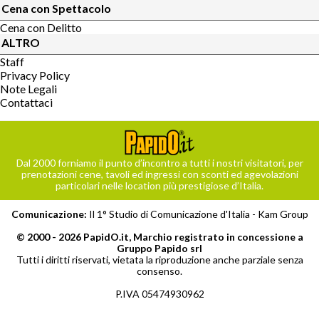
Cena con Spettacolo
Cena con Delitto
ALTRO
Staff
Privacy Policy
Note Legali
Contattaci
Dal 2000 forniamo il punto d’incontro a tutti i nostri visitatori, per
prenotazioni cene, tavoli ed ingressi con sconti ed agevolazioni
particolari nelle location più prestigiose d’Italia.
Comunicazione:
Il 1° Studio di Comunicazione d'Italia -
Kam Group
© 2000 - 2026 PapidO.it, Marchio registrato in concessione a
Gruppo Papido srl
Tutti i diritti riservati, vietata la riproduzione anche parziale senza
consenso.
P.IVA 05474930962