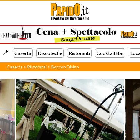
📍️
Caserta
Discoteche
Ristoranti
Cocktail Bar
Loca
Caserta
>
Ristoranti
>
Boccon Divino