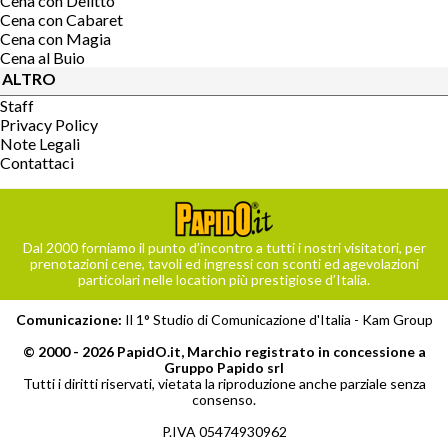
Cena con Delitto
Cena con Cabaret
Cena con Magia
Cena al Buio
ALTRO
Staff
Privacy Policy
Note Legali
Contattaci
Dal 2000 forniamo il punto d’incontro a tutti i nostri visitatori, per
prenotazioni cene, tavoli ed ingressi con sconti ed agevolazioni
particolari nelle location più prestigiose d’Italia.
Comunicazione:
Il 1° Studio di Comunicazione d'Italia -
Kam Group
© 2000 - 2026 PapidO.it, Marchio registrato in concessione a
Gruppo Papido srl
Tutti i diritti riservati, vietata la riproduzione anche parziale senza
consenso.
P.IVA 05474930962