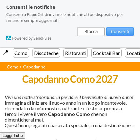
Consenti le notifiche
Consenti le notifiche
Consenti a PapidO.it di inviare le notifiche al tuo dispositivo per
Consenti a PapidO.it di inviare le notifiche al tuo dispositivo per
rimanere sempre aggiornati
rimanere sempre aggiornati
Blocca
Blocca
Consenti
Consenti
Powered by SendPulse
Powered by SendPulse
📍️
Como
Discoteche
Ristoranti
Cocktail Bar
Locat
Como
>
Capodanno
Capodanno Como 2027
Vivi una notte straordinaria per dare il benvenuto al nuovo anno!
Immagina di iniziare il nuovo anno in un luogo incantevole,
circondato da un’atmosfera vibrante e festosa, pronta a
fercoli vivere il vero
Capodanno Como
che non
dimenticherai mai.
Quest’anno, regalati una serata speciale, in una destinazione
...
Leggi Tutto