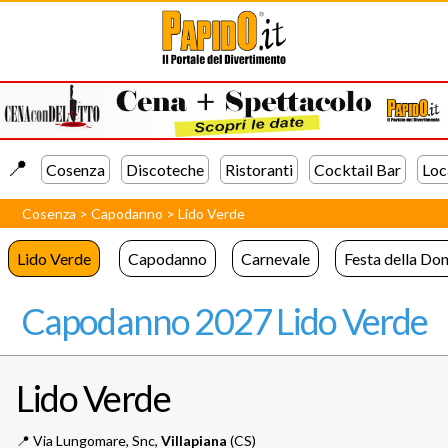
📍️
Cosenza
Discoteche
Ristoranti
Cocktail Bar
Loc
Cosenza
>
Capodanno
>
Lido Verde
Lido Verde
Capodanno
Carnevale
Festa della Do
Capodanno 2027 Lido Verde
Lido Verde
📍️
Via Lungomare, Snc,
Villapiana
(CS)