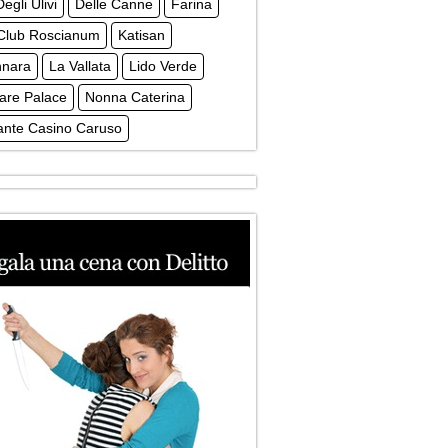
egli Ulivi
Delle Canne
Farina
 Club Roscianum
Katisan
nnara
La Vallata
Lido Verde
are Palace
Nonna Caterina
ante Casino Caruso