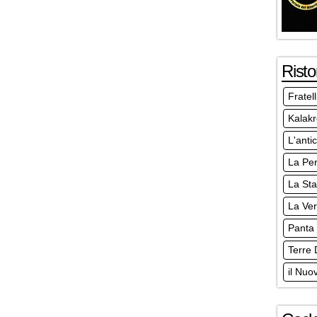
Risto
Fratel
Kalakr
L'anti
La Pe
La Sta
La Ve
Panta
Terre 
il Nuo