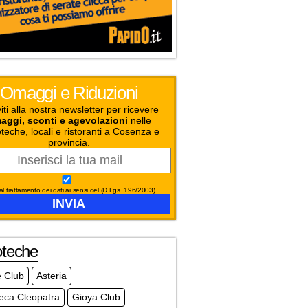
Omaggi e Riduzioni
viti alla nostra newsletter per ricevere
aggi, sconti e agevolazioni
nelle
teche, locali e ristoranti a Cosenza e
provincia.
l trattamento dei dati ai sensi del (D.Lgs. 196/2003)
oteche
e Club
Asteria
eca Cleopatra
Gioya Club