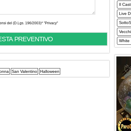
Il Cas
Live D
Sotto
 sensi del (D.Lgs. 196/2003)*
"Privacy"
Vecchi
White 
Donna
San Valentino
Halloween