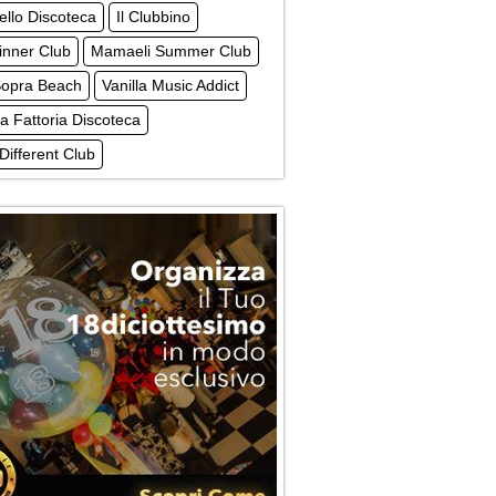
tello Discoteca
Il Clubbino
inner Club
Mamaeli Summer Club
Sopra Beach
Vanilla Music Addict
a Fattoria Discoteca
Different Club