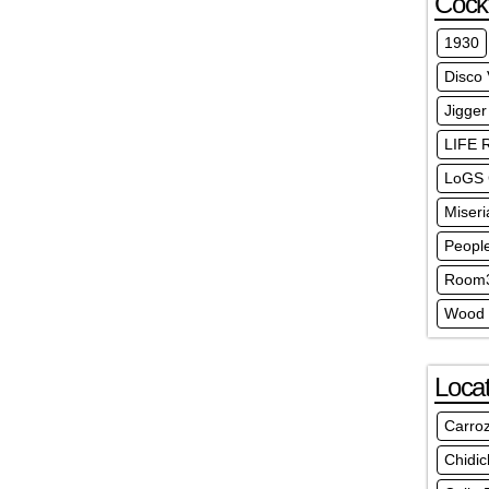
Cockt
1930
Disco
Jigger
LIFE 
LoGS 
Miseri
Peopl
Room3
Wood 
Locat
Carro
Chidic