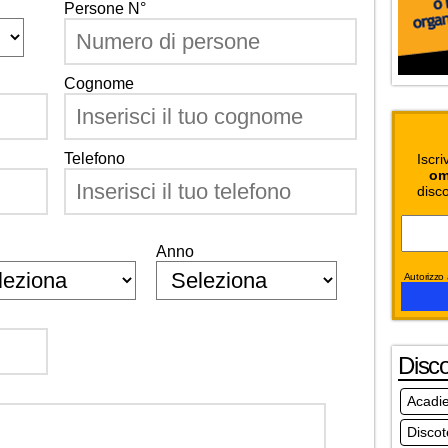
Persone N°
Cognome
Telefono
Iscri
om
disco
Anno
Autorizzo a
Disc
Acadi
Discot