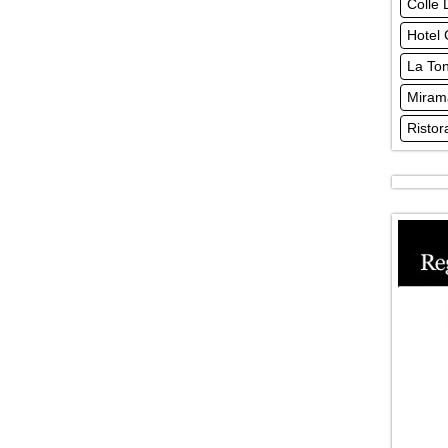
Colle D
Hotel
La To
Miram
Ristor