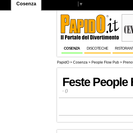
Cosenza
Select Language
▼
COSENZA
DISCOTECHE
RISTORANT
PapidO
>
Cosenza
>
People Flow Pub
> Prenot
Feste People
- ()