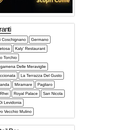
ranti
li Coschignano
Germano
etosa
Kaly' Restaurant
co Torchio
rgamena Delle Meraviglie
ccionata
La Terrazza Del Gusto
randa
Miramare
Pagliaro
 Rhei
Royal Palace
San Nicola
Di Levidonia
vo Vecchio Mulino