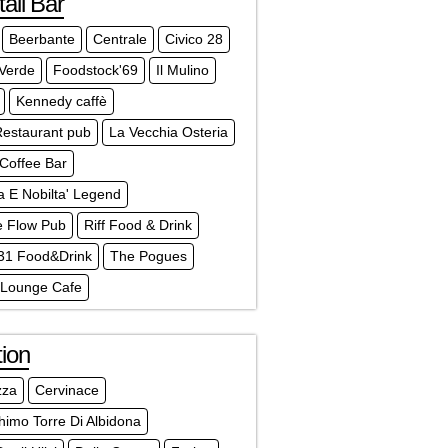
ail Bar
Beerbante
Centrale
Civico 28
 Verde
Foodstock'69
Il Mulino
Kennedy caffè
Restaurant pub
La Vecchia Osteria
Coffee Bar
a E Nobilta' Legend
e Flow Pub
Riff Food & Drink
1 Food&Drink
The Pogues
Lounge Cafe
ion
zza
Cervinace
himo Torre Di Albidona