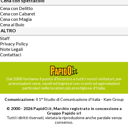
Cena con Spettacolo
Cena con Delitto
Cena con Cabaret
Cena con Magia
Cena al Buio
ALTRO
Staff
Privacy Policy
Note Legali
Contattaci
Dal 2000 forniamo il punto d’incontro a tutti i nostri visitatori, per
prenotazioni cene, tavoli ed ingressi con sconti ed agevolazioni
particolari nelle location più prestigiose d’Italia.
Comunicazione:
Il 1° Studio di Comunicazione d'Italia -
Kam Group
© 2000 - 2026 PapidO.it, Marchio registrato in concessione a
Gruppo Papido srl
Tutti i diritti riservati, vietata la riproduzione anche parziale senza
consenso.