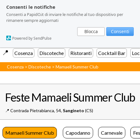
Consenti le notifiche
Consenti le notifiche
Consenti a PapidO.it di inviare le notifiche al tuo dispositivo per
Consenti a PapidO.it di inviare le notifiche al tuo dispositivo per
rimanere sempre aggiornati
rimanere sempre aggiornati
Blocca
Blocca
Consenti
Consenti
Powered by SendPulse
Powered by SendPulse
📍️
Cosenza
Discoteche
Ristoranti
Cocktail Bar
Loc
Cosenza
>
Discoteche
>
Mamaeli Summer Club
Feste Mamaeli Summer Club
📍️
Contrada Pietrabianca, 54,
Sangineto
(CS)
Mamaeli Summer Club
Capodanno
Carnevale
Fes