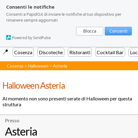
Consenti le notifiche
Consenti le notifiche
Consenti a PapidO.it di inviare le notifiche al tuo dispositivo per
Consenti a PapidO.it di inviare le notifiche al tuo dispositivo per
rimanere sempre aggiornati
rimanere sempre aggiornati
Blocca
Blocca
Consenti
Consenti
Powered by SendPulse
Powered by SendPulse
📍️
Cosenza
Discoteche
Ristoranti
Cocktail Bar
Loc
Cosenza
>
Halloween
>
Asteria
Halloween Asteria
Al momento non sono presenti serate di Halloween per questa
struttura
Presso
Asteria