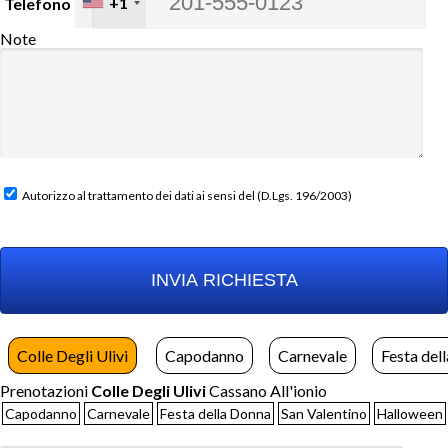
+1
Telefono
Note
Autorizzo al trattamento dei dati ai sensi del (D.Lgs. 196/2003)
Colle Degli Ulivi
Capodanno
Carnevale
Festa del
Prenotazioni
Colle Degli Ulivi
Cassano All'ionio
Capodanno
Carnevale
Festa della Donna
San Valentino
Halloween