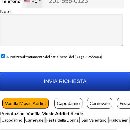
+1
Telefono
Note
Autorizzo al trattamento dei dati ai sensi del (D.Lgs. 196/2003)
Vanilla Music Addict
Capodanno
Carnevale
Festa
Prenotazioni
Vanilla Music Addict
Rende
Capodanno
Carnevale
Festa della Donna
San Valentino
Halloween