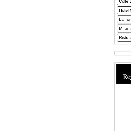
Colle D
Hotel
La To
Miram
Ristor