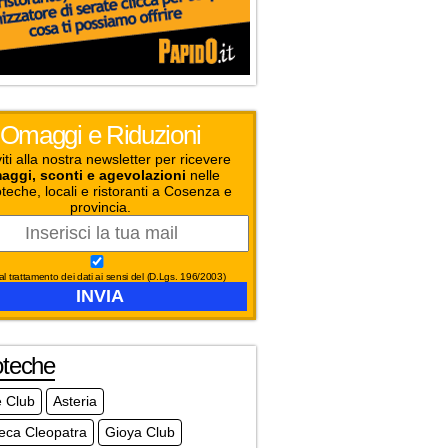
Omaggi e Riduzioni
viti alla nostra newsletter per ricevere
aggi, sconti e agevolazioni
nelle
teche, locali e ristoranti a Cosenza e
provincia.
l trattamento dei dati ai sensi del (D.Lgs. 196/2003)
oteche
e Club
Asteria
eca Cleopatra
Gioya Club