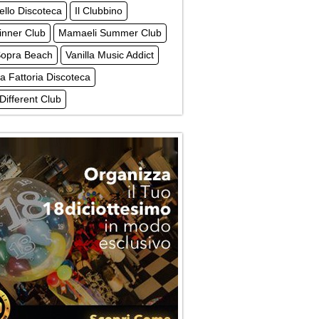
tello Discoteca
Il Clubbino
inner Club
Mamaeli Summer Club
Sopra Beach
Vanilla Music Addict
a Fattoria Discoteca
Different Club