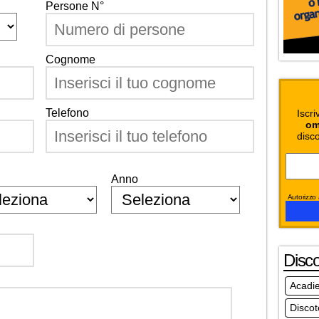
Persone N°
Cognome
Telefono
Iscri
om
disco
Anno
Autorizzo a
Disc
Acadi
Discot