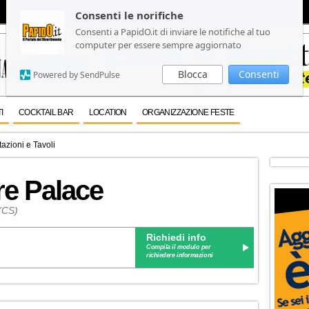
Consenti le norifiche
Consenti le norifiche
Consenti a PapidO.it di inviare le notifiche al tuo
Consenti a PapidO.it di inviare le notifiche al tuo
computer per essere sempre aggiornato
computer per essere sempre aggiornato
Blocca
Blocca
Consenti
Consenti
Powered by SendPulse
Powered by SendPulse
I
COCKTAIL BAR
LOCATION
ORGANIZZAZIONE FESTE
azioni e Tavoli
re Palace
(CS)
Richiedi info
Compila il modulo per
richiedere informazioni