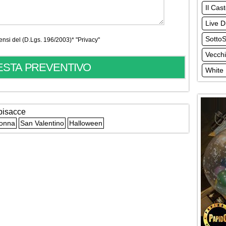
Il Cas
Live D
Sotto
 sensi del (D.Lgs. 196/2003)*
"Privacy"
Vecchi
White 
bisacce
Donna
San Valentino
Halloween