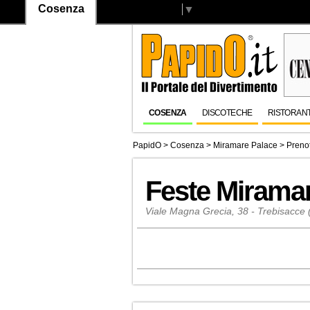
Cosenza
Select Language
▼
COSENZA
DISCOTECHE
RISTORANT
PapidO
>
Cosenza
>
Miramare Palace
> Prenot
Feste Mirama
Viale Magna Grecia, 38 - Trebisacce 