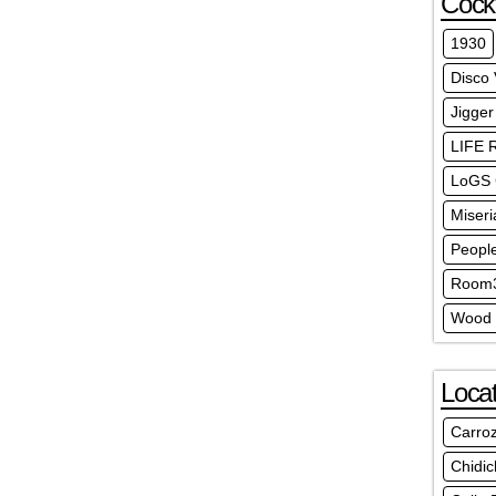
Cockt
1930
Disco
Jigger
LIFE 
LoGS 
Miseri
Peopl
Room3
Wood 
Locat
Carro
Chidic