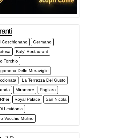
ranti
li Coschignano
Germano
etosa
Kaly' Restaurant
co Torchio
rgamena Delle Meraviglie
ccionata
La Terrazza Del Gusto
randa
Miramare
Pagliaro
 Rhei
Royal Palace
San Nicola
Di Levidonia
vo Vecchio Mulino