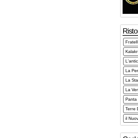
Risto
Fratel
Kalakr
L'anti
La Pe
La Sta
La Ve
Panta
Terre 
il Nuo