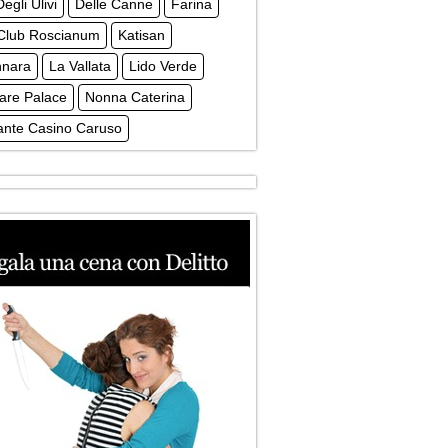
egli Ulivi
Delle Canne
Farina
 Club Roscianum
Katisan
nnara
La Vallata
Lido Verde
are Palace
Nonna Caterina
ante Casino Caruso