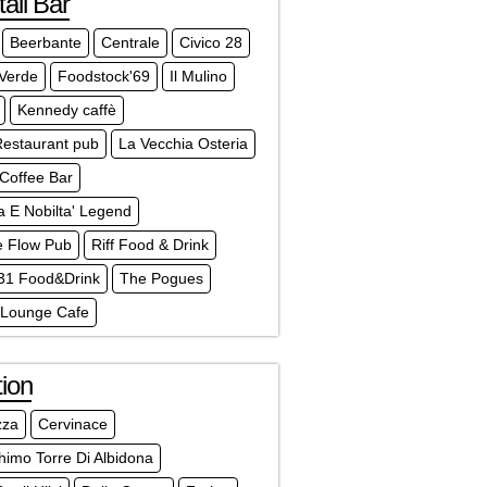
ail Bar
Beerbante
Centrale
Civico 28
 Verde
Foodstock'69
Il Mulino
Kennedy caffè
Restaurant pub
La Vecchia Osteria
Coffee Bar
a E Nobilta' Legend
e Flow Pub
Riff Food & Drink
1 Food&Drink
The Pogues
Lounge Cafe
ion
zza
Cervinace
himo Torre Di Albidona