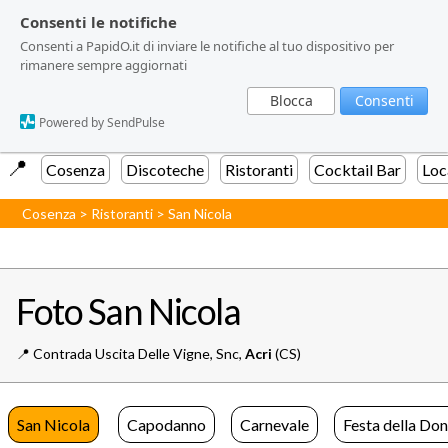
Consenti le notifiche
Consenti le notifiche
Consenti a PapidO.it di inviare le notifiche al tuo dispositivo per
Consenti a PapidO.it di inviare le notifiche al tuo dispositivo per
rimanere sempre aggiornati
rimanere sempre aggiornati
Blocca
Blocca
Consenti
Consenti
Powered by SendPulse
Powered by SendPulse
📍️
Cosenza
Discoteche
Ristoranti
Cocktail Bar
Loc
Cosenza
>
Ristoranti
>
San Nicola
Foto San Nicola
📍️
Contrada Uscita Delle Vigne, Snc,
Acri
(CS)
San Nicola
Capodanno
Carnevale
Festa della Do