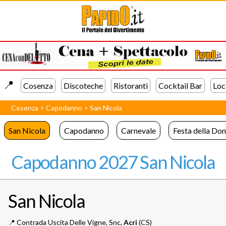
📍️
Cosenza
Discoteche
Ristoranti
Cocktail Bar
Loc
Cosenza
>
Capodanno
>
San Nicola
San Nicola
Capodanno
Carnevale
Festa della Do
Capodanno 2027 San Nicola
San Nicola
📍️
Contrada Uscita Delle Vigne, Snc,
Acri
(CS)