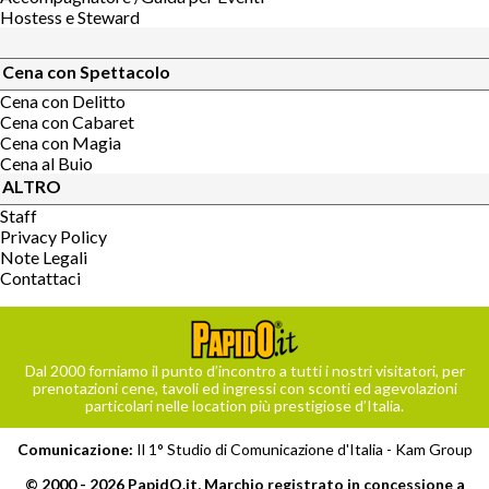
Hostess e Steward
Cena con Spettacolo
Cena con Delitto
Cena con Cabaret
Cena con Magia
Cena al Buio
ALTRO
Staff
Privacy Policy
Note Legali
Contattaci
Dal 2000 forniamo il punto d’incontro a tutti i nostri visitatori, per
prenotazioni cene, tavoli ed ingressi con sconti ed agevolazioni
particolari nelle location più prestigiose d’Italia.
Comunicazione:
Il 1° Studio di Comunicazione d'Italia -
Kam Group
© 2000 - 2026 PapidO.it, Marchio registrato in concessione a