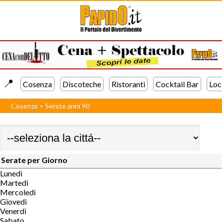
📍️
Cosenza
Discoteche
Ristoranti
Cocktail Bar
Loc
Cosenza
>
Serate anni 90
Serate per Giorno
Lunedì
Martedì
Mercoledì
Giovedì
Venerdì
Sabato