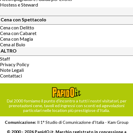
Hostess e Steward
Cena con Spettacolo
Cena con Delitto
Cena con Cabaret
Cena con Magia
Cena al Buio
ALTRO
Staff
Privacy Policy
Note Legali
Contattaci
Dal 2000 forniamo il punto d’incontro a tutti i nostri visitatori, per
prenotazioni cene, tavoli ed ingressi con sconti ed agevolazioni
particolari nelle location più prestigiose d’Italia.
Comunicazione:
Il 1° Studio di Comunicazione d'Italia -
Kam Group
© 2000 - 2026 PapidO.it, Marchio registrato in concessione a