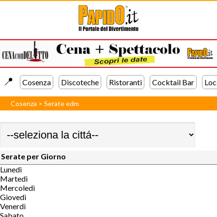
📍️
Cosenza
Discoteche
Ristoranti
Cocktail Bar
Loc
Cosenza
>
Serate edm
Serate per Giorno
Lunedì
Martedì
Mercoledì
Giovedì
Venerdì
Sabato