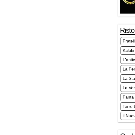
Risto
Fratel
Kalakr
L'anti
La Pe
La Sta
La Ve
Panta
Terre 
il Nuo