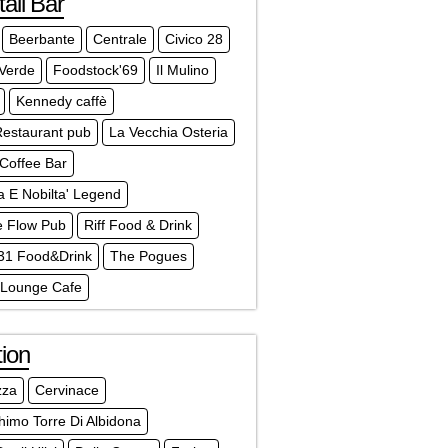
ail Bar
Beerbante
Centrale
Civico 28
 Verde
Foodstock'69
Il Mulino
Kennedy caffè
Restaurant pub
La Vecchia Osteria
Coffee Bar
a E Nobilta' Legend
e Flow Pub
Riff Food & Drink
1 Food&Drink
The Pogues
Lounge Cafe
ion
zza
Cervinace
himo Torre Di Albidona