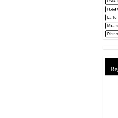
Colle D
Hotel
La To
Miram
Ristor