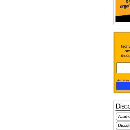
Iscri
om
disco
Autorizzo a
Disc
Acadi
Discot