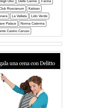
egli Ulivi
Delle Canne
Farina
 Club Roscianum
Katisan
nnara
La Vallata
Lido Verde
are Palace
Nonna Caterina
ante Casino Caruso