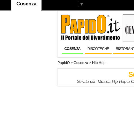
Cosenza
Select Language
▼
COSENZA
DISCOTECHE
RISTORANT
PapidO
>
Cosenza
>
Hip Hop
S
Serata con Musica Hip Hop a Co