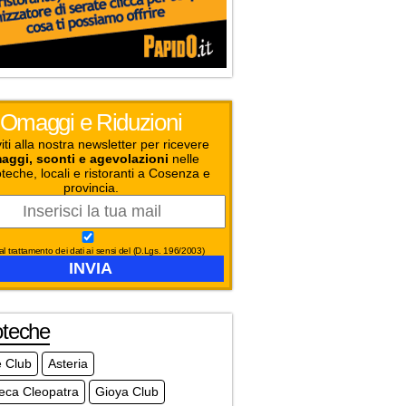
Omaggi e Riduzioni
viti alla nostra newsletter per ricevere
aggi, sconti e agevolazioni
nelle
teche, locali e ristoranti a Cosenza e
provincia.
l trattamento dei dati ai sensi del (D.Lgs. 196/2003)
oteche
e Club
Asteria
eca Cleopatra
Gioya Club