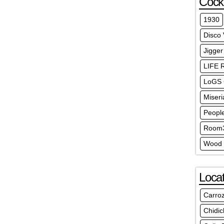
Cockt
1930
Disco
Jigger
LIFE 
LoGS 
Miseri
Peopl
Room3
Wood 
Locat
Carro
Chidic