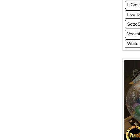
Il Cas
Live D
Sotto
Vecchi
White 