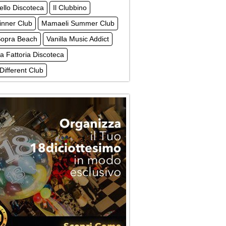
tello Discoteca
Il Clubbino
inner Club
Mamaeli Summer Club
Sopra Beach
Vanilla Music Addict
a Fattoria Discoteca
Different Club