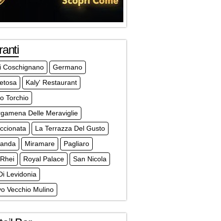
ranti
li Coschignano
Germano
etosa
Kaly' Restaurant
co Torchio
rgamena Delle Meraviglie
ccionata
La Terrazza Del Gusto
randa
Miramare
Pagliaro
 Rhei
Royal Palace
San Nicola
Di Levidonia
vo Vecchio Mulino