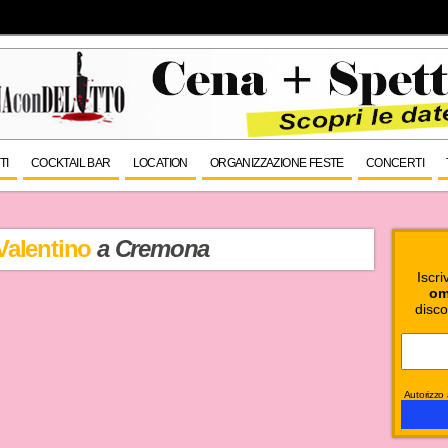
TI
COCKTAIL BAR
LOCATION
ORGANIZZAZIONE FESTE
CONCERTI
Valentino
a Cremona
Iscri
om
disco
Autorizzo a