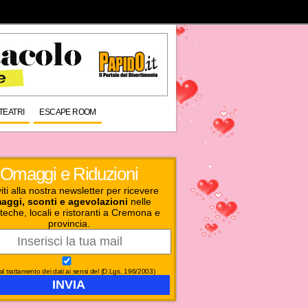
TEATRI
ESCAPE ROOM
Omaggi e Riduzioni
viti alla nostra newsletter per ricevere
aggi, sconti e agevolazioni
nelle
teche, locali e ristoranti a Cremona e
provincia.
l trattamento dei dati ai sensi del (D.Lgs. 196/2003)