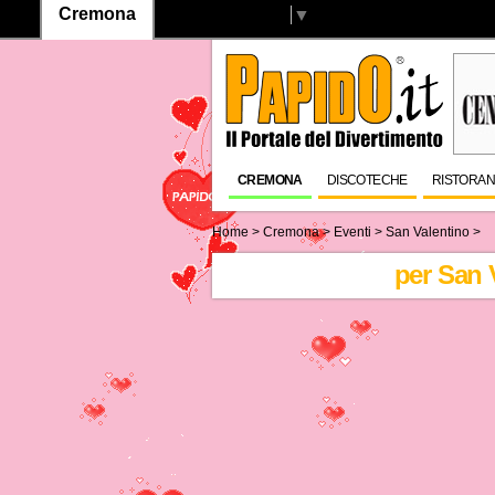
Cremona
Select Language
▼
CREMONA
DISCOTECHE
RISTORAN
Home
>
Cremona
> Eventi >
San Valentino
>
per San 