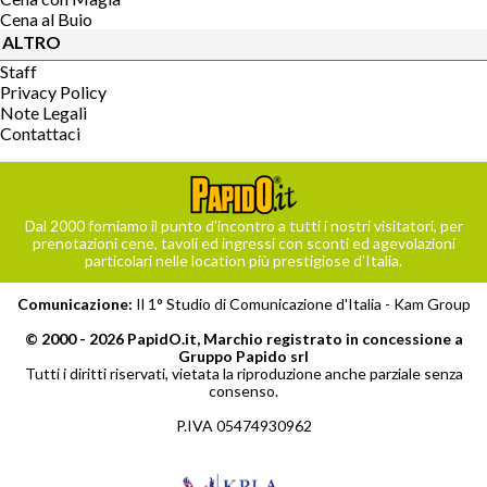
Cena al Buio
ALTRO
Staff
Privacy Policy
Note Legali
Contattaci
Dal 2000 forniamo il punto d’incontro a tutti i nostri visitatori, per
prenotazioni cene, tavoli ed ingressi con sconti ed agevolazioni
particolari nelle location più prestigiose d’Italia.
Comunicazione:
Il 1° Studio di Comunicazione d'Italia -
Kam Group
© 2000 - 2026 PapidO.it, Marchio registrato in concessione a
Gruppo Papido srl
Tutti i diritti riservati, vietata la riproduzione anche parziale senza
consenso.
P.IVA 05474930962