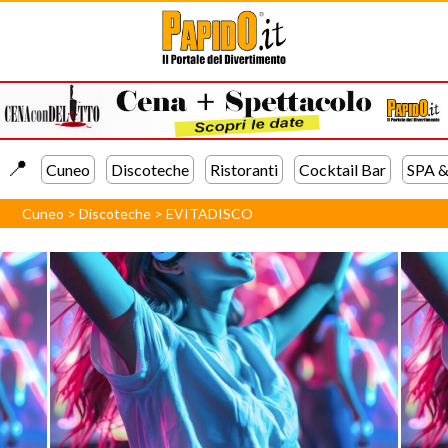
📍️
Cuneo
Discoteche
Ristoranti
Cocktail Bar
SPA &
Cuneo
>
Discoteche
>
EVITADISCO