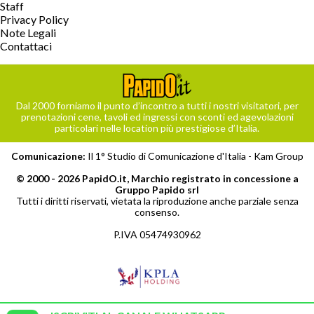
Staff
Privacy Policy
Note Legali
Contattaci
Dal 2000 forniamo il punto d’incontro a tutti i nostri visitatori, per
prenotazioni cene, tavoli ed ingressi con sconti ed agevolazioni
particolari nelle location più prestigiose d’Italia.
Comunicazione:
Il 1° Studio di Comunicazione d'Italia -
Kam Group
© 2000 - 2026 PapidO.it, Marchio registrato in concessione a
Gruppo Papido srl
Tutti i diritti riservati, vietata la riproduzione anche parziale senza
consenso.
P.IVA 05474930962