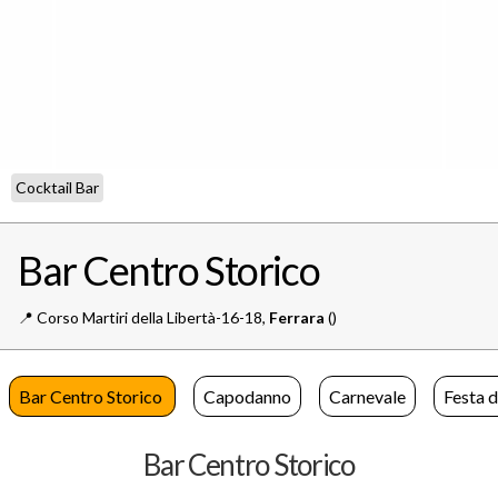
Cocktail Bar
Bar Centro Storico
📍️
Corso Martiri della Libertà-16-18,
Ferrara
()
Bar Centro Storico
Capodanno
Carnevale
Festa 
Bar Centro Storico