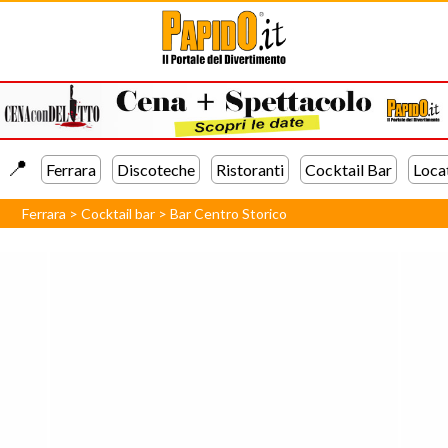
📍️
Ferrara
Discoteche
Ristoranti
Cocktail Bar
Loca
Ferrara
>
Cocktail bar
>
Bar Centro Storico