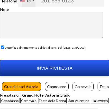
+1
Telefono
Note
Autorizzo al trattamento dei dati ai sensi del (D.Lgs. 196/2003)
Grand Hotel Astoria
Capodanno
Carnevale
Festa
Prenotazioni
Grand Hotel Astoria
Grado
Capodanno
Carnevale
Festa della Donna
San Valentino
Halloween