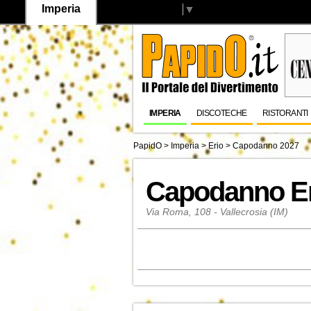
Imperia
Select Language
▼
IMPERIA
DISCOTECHE
RISTORANTI
PapidO
>
Imperia
>
Erio
>
Capodanno 2027
Capodanno E
Via Roma, 108 - Vallecrosia (IM)