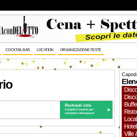
COCKTAIL BAR
LOCATION
ORGANIZZAZIONE FESTE
Capoda
Elen
rio
Disc
Disc
Buffe
Richiedi info
Compila il modulo per
Risto
richiedere informazioni
Local
Hotel
Ville 