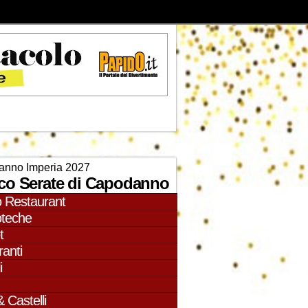
nno Imperia 2027
co Serate di Capodanno
o Restaurant
oteche
t
ranti
i
& Castelli