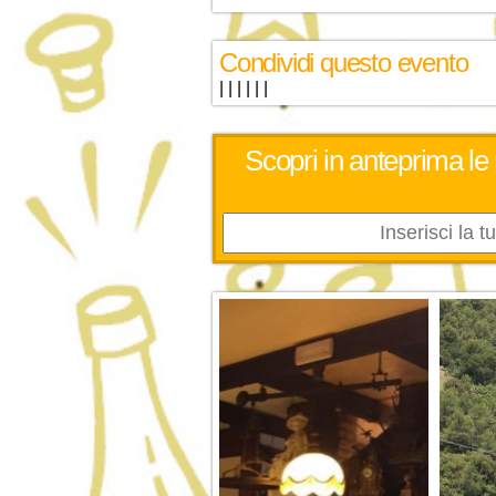
Condividi questo evento
|
|
|
|
|
|
Scopri in anteprima le