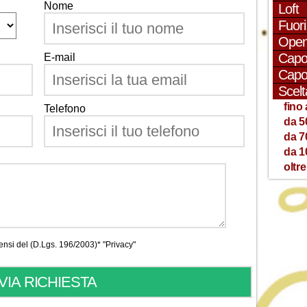
Nome
Loft
Fuori
Open
Capo
E-mail
Capo
Scelt
fino 
Telefono
da 5
da 7
da 1
oltre
 sensi del (D.Lgs. 196/2003)*
"Privacy"