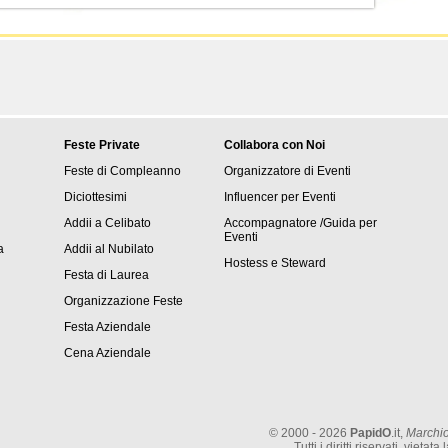
Feste Private
Collabora con Noi
Feste di Compleanno
Organizzatore di Eventi
Diciottesimi
Influencer per Eventi
Addii a Celibato
Accompagnatore /Guida per
Eventi
a
Addii al Nubilato
Hostess e Steward
Festa di Laurea
Organizzazione Feste
Festa Aziendale
Cena Aziendale
© 2000 - 2026
PapidO
.it,
Marchio
Tutti i diritti riservati, vie