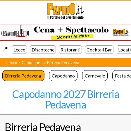
📍️
Lecco
Discoteche
Ristoranti
Cocktail Bar
Locat
Lecco
>
Capodanno
>
Birreria Pedavena
Birreria Pedavena
Capodanno
Carnevale
Festa d
Capodanno 2027 Birreria
Pedavena
Birreria Pedavena