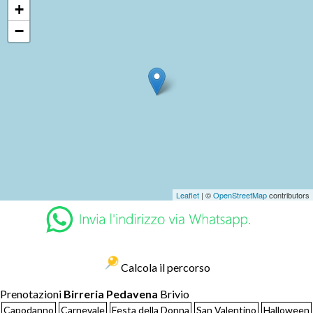
+
−
Leaflet
| ©
OpenStreetMap
contributors
Calcola il percorso
Prenotazioni
Birreria Pedavena
Brivio
Capodanno
Carnevale
Festa della Donna
San Valentino
Halloween