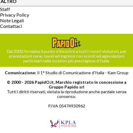
ALTRO
Staff
Privacy Policy
Note Legali
Contattaci
Dal 2000 forniamo il punto d’incontro a tutti i nostri visitatori, per
prenotazioni cene, tavoli ed ingressi con sconti ed agevolazioni
particolari nelle location più prestigiose d’Italia.
Comunicazione:
Il 1° Studio di Comunicazione d'Italia -
Kam Group
© 2000 - 2026 PapidO.it, Marchio registrato in concessione a
Gruppo Papido srl
Tutti i diritti riservati, vietata la riproduzione anche parziale senza
consenso.
P.IVA 05474930962