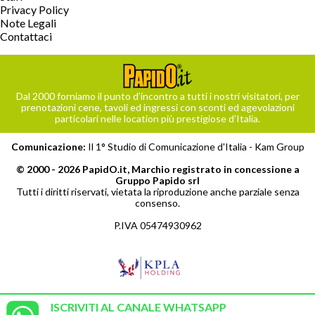
Privacy Policy
Note Legali
Contattaci
Dal 2000 forniamo il punto d’incontro a tutti i nostri visitatori, per
prenotazioni cene, tavoli ed ingressi con sconti ed agevolazioni
particolari nelle location più prestigiose d’Italia.
Comunicazione:
Il 1° Studio di Comunicazione d'Italia -
Kam Group
© 2000 - 2026 PapidO.it, Marchio registrato in concessione a
Gruppo Papido srl
Tutti i diritti riservati, vietata la riproduzione anche parziale senza
consenso.
P.IVA 05474930962
ISCRIVITI AL CANALE WHATSAPP