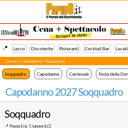
📍️
Lecco
Discoteche
Ristoranti
Cocktail Bar
Locat
Lecco
>
Capodanno
>
Soqquadro
Soqquadro
Capodanno
Carnevale
Festa della Do
Capodanno 2027 Soqquadro
Soqquadro
📍️
Piazza Era, 7,
Lecco
(LC)