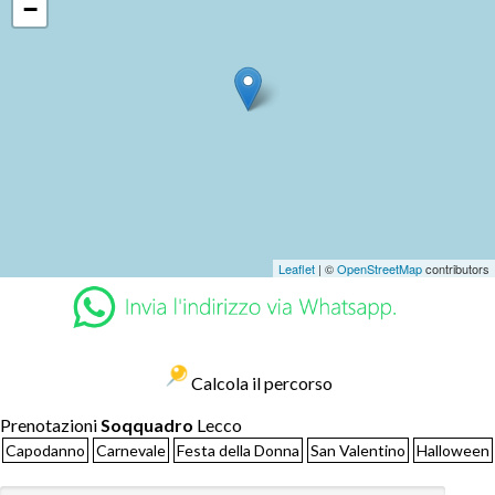
−
Leaflet
| ©
OpenStreetMap
contributors
Calcola il percorso
Prenotazioni
Soqquadro
Lecco
Capodanno
Carnevale
Festa della Donna
San Valentino
Halloween