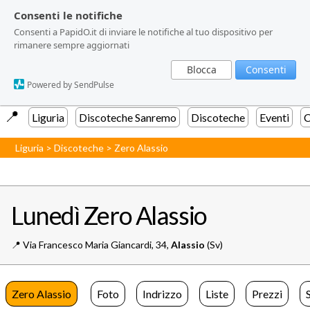
Consenti le notifiche
Consenti le notifiche
Consenti a PapidO.it di inviare le notifiche al tuo dispositivo per
Consenti a PapidO.it di inviare le notifiche al tuo dispositivo per
rimanere sempre aggiornati
rimanere sempre aggiornati
Blocca
Blocca
Consenti
Consenti
Powered by SendPulse
Powered by SendPulse
📍️
Liguria
Discoteche Sanremo
Discoteche
Eventi
C
Liguria
>
Discoteche
>
Zero Alassio
Lunedì Zero Alassio
📍️
Via Francesco Maria Giancardi, 34,
Alassio
(Sv)
Zero Alassio
Foto
Indrizzo
Liste
Prezzi