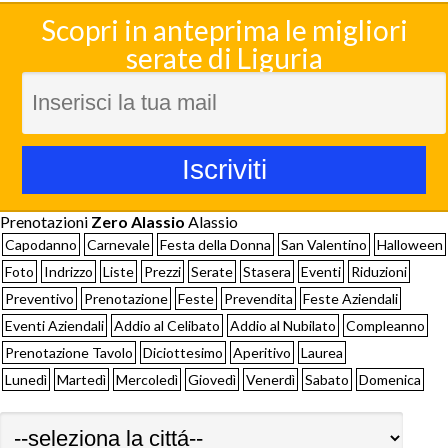
Scopri in anteprima le migliori
serate di Liguria
Prenotazioni
Zero Alassio
Alassio
Capodanno
Carnevale
Festa della Donna
San Valentino
Halloween
Foto
Indrizzo
Liste
Prezzi
Serate
Stasera
Eventi
Riduzioni
Preventivo
Prenotazione
Feste
Prevendita
Feste Aziendali
Eventi Aziendali
Addio al Celibato
Addio al Nubilato
Compleanno
Prenotazione Tavolo
Diciottesimo
Aperitivo
Laurea
Lunedì
Martedì
Mercoledì
Giovedì
Venerdì
Sabato
Domenica