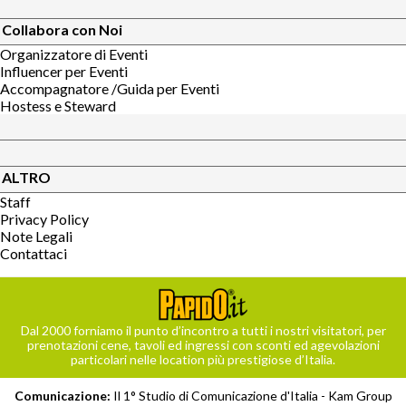
Collabora con Noi
Organizzatore di Eventi
Influencer per Eventi
Accompagnatore /Guida per Eventi
Hostess e Steward
ALTRO
Staff
Privacy Policy
Note Legali
Contattaci
Dal 2000 forniamo il punto d’incontro a tutti i nostri visitatori, per
prenotazioni cene, tavoli ed ingressi con sconti ed agevolazioni
particolari nelle location più prestigiose d’Italia.
Comunicazione:
Il 1° Studio di Comunicazione d'Italia -
Kam Group