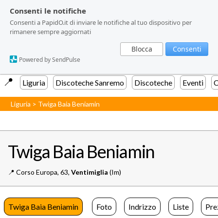
Consenti le notifiche
Consenti le notifiche
Consenti a PapidO.it di inviare le notifiche al tuo dispositivo per
Consenti a PapidO.it di inviare le notifiche al tuo dispositivo per
rimanere sempre aggiornati
rimanere sempre aggiornati
Blocca
Blocca
Consenti
Consenti
Powered by SendPulse
Powered by SendPulse
📍️
Liguria
Discoteche Sanremo
Discoteche
Eventi
C
Liguria
>
Twiga Baia Beniamin
Twiga Baia Beniamin
📍️
Corso Europa, 63,
Ventimiglia
(Im)
Twiga Baia Beniamin
Foto
Indrizzo
Liste
Pre