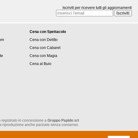
Iscriviti per ricevere tutti gli aggiornamenti
Cena con Spettacolo
om
Cena con Delitto
Cena con Cabaret
ite
Cena con Magia
Cena al Buio
 registrato in concessione a
Gruppo Papido srl
tata la riproduzione anche parziale senza consenso.
P.IVA: IT 05474930962