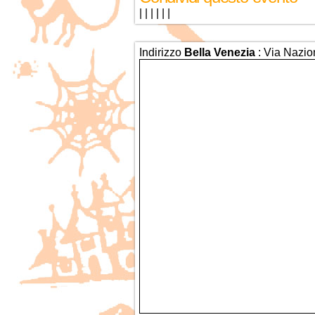
|
|
|
|
|
|
Indirizzo
Bella Venezia
: Via Nazio