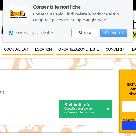
Consenti le norifiche
Consenti le norifiche
Consenti a PapidO.it di inviare le notifiche al tuo
Consenti a PapidO.it di inviare le notifiche al tuo
computer per essere sempre aggiornato
computer per essere sempre aggiornato
Blocca
Blocca
Consenti
Consenti
Powered by SendPulse
Powered by SendPulse
COCKTAIL BAR
LOCATION
ORGANIZZAZIONE FESTE
CONCERTI
TEA
Iscri
om
PR)
disc
Richiedi info
Compila il modulo per
richiedere informazioni
Autorizzo a