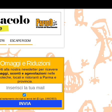
TRI
ESCAPE ROOM
Omaggi e Riduzioni
viti alla nostra newsletter per ricevere
aggi, sconti e agevolazioni
nelle
oteche, locali e ristoranti a Parma e
provincia.
l trattamento dei dati ai sensi del (D.Lgs. 196/2003)