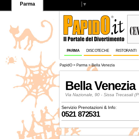
Parma
Select Language
▼
PARMA
DISCOTECHE
RISTORANTI
PapidO
>
Parma
>
Bella Venezia
Bella Venezia
Via Nazionale, 90 - Sissa Trecasali (
Servizio Prenotazioni & Info:
0521 872531