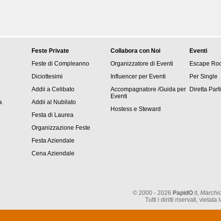
Feste Private
Collabora con Noi
Eventi
Feste di Compleanno
Organizzatore di Eventi
Escape Ro
Diciottesimi
Influencer per Eventi
Per Single
Addii a Celibato
Accompagnatore /Guida per
Diretta Part
Eventi
a
Addii al Nubilato
Hostess e Steward
Festa di Laurea
Organizzazione Feste
Festa Aziendale
Cena Aziendale
© 2000 - 2026
PapidO
.it,
Marchio
Tutti i diritti riservati, vie