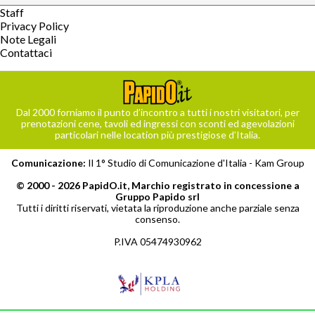
Staff
Privacy Policy
Note Legali
Contattaci
Dal 2000 forniamo il punto d’incontro a tutti i nostri visitatori, per
prenotazioni cene, tavoli ed ingressi con sconti ed agevolazioni
particolari nelle location più prestigiose d’Italia.
Comunicazione:
Il 1° Studio di Comunicazione d'Italia -
Kam Group
© 2000 - 2026 PapidO.it, Marchio registrato in concessione a
Gruppo Papido srl
Tutti i diritti riservati, vietata la riproduzione anche parziale senza
consenso.
P.IVA 05474930962