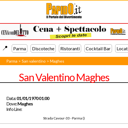
📍️
Parma
Discoteche
Ristoranti
Cocktail Bar
Locat
Parma
>
San valentino
>
Maghes
San Valentino Maghes
Data:
01/01/1970 01:00
Dove:
Maghes
Info Line:
Strada Cavour-33 - Parma ()