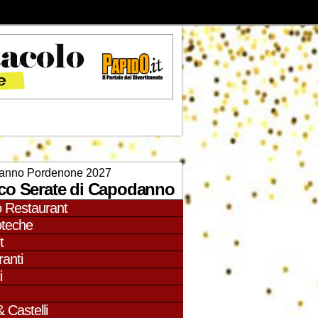
anno Pordenone 2027
co Serate di Capodanno
o Restaurant
oteche
t
ranti
i
& Castelli