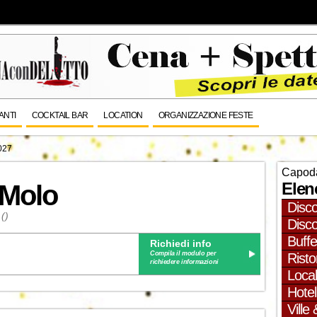
ANTI
COCKTAIL BAR
LOCATION
ORGANIZZAZIONE FESTE
027
Capod
Elen
 Molo
Disc
()
Disc
Buffe
Richiedi info
Compila il modulo per
Risto
richiedere informazioni
Local
Hotel
Ville 