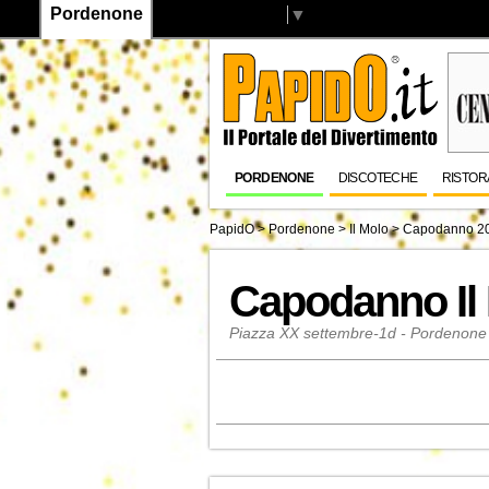
Pordenone
Select Language
▼
PORDENONE
DISCOTECHE
RISTOR
PapidO
>
Pordenone
>
Il Molo
>
Capodanno 2
Capodanno Il
Piazza XX settembre-1d - Pordenone 