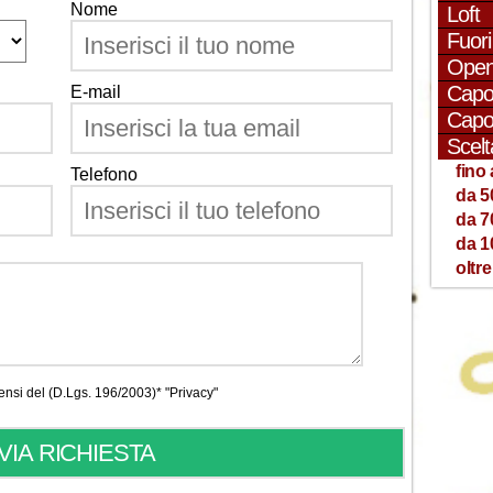
Nome
Loft
Fuor
Open
Capo
E-mail
Capo
Scelt
fino 
Telefono
da 5
da 7
da 1
oltre
 sensi del (D.Lgs. 196/2003)*
"Privacy"