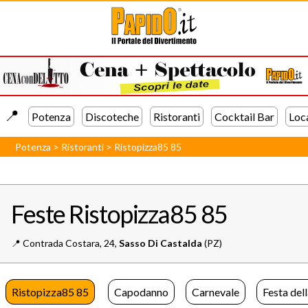
📍️
Potenza
Discoteche
Ristoranti
Cocktail Bar
Loc
Potenza
>
Ristoranti
>
Ristopizza85 85
Feste Ristopizza85 85
📍️
Contrada Costara, 24,
Sasso Di Castalda
(PZ)
Ristopizza85 85
Capodanno
Carnevale
Festa del