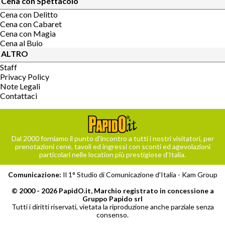
Cena con Spettacolo
Cena con Delitto
Cena con Cabaret
Cena con Magia
Cena al Buio
ALTRO
Staff
Privacy Policy
Note Legali
Contattaci
Dal 2000 forniamo il punto d’incontro a tutti i nostri visitatori, per
prenotazioni cene, tavoli ed ingressi con sconti ed agevolazioni
particolari nelle location più prestigiose d’Italia.
Comunicazione:
Il 1° Studio di Comunicazione d'Italia -
Kam Group
© 2000 - 2026 PapidO.it, Marchio registrato in concessione a
Gruppo Papido srl
Tutti i diritti riservati, vietata la riproduzione anche parziale senza
consenso.