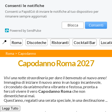
Consenti le notifiche
Consenti le notifiche
Consenti a PapidO.it di inviare le notifiche al tuo dispositivo per
Consenti a PapidO.it di inviare le notifiche al tuo dispositivo per
rimanere sempre aggiornati
rimanere sempre aggiornati
Blocca
Blocca
Consenti
Consenti
Powered by SendPulse
Powered by SendPulse
📍️
Roma
Discoteche
Ristoranti
Cocktail Bar
Locati
Roma
>
Capodanno
Capodanno Roma 2027
Vivi una notte straordinaria per dare il benvenuto al nuovo anno!
Immagina di iniziare il nuovo anno in un luogo incantevole,
circondato da un’atmosfera vibrante e festosa, pronta a
fercoli vivere il vero
Capodanno Roma
che non
dimenticherai mai.
Quest’anno, regalati una serata speciale, in una destinazione
...
Leggi Tutto