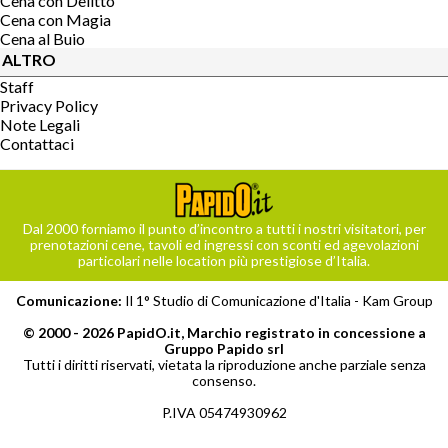
Cena con Delitto
Cena con Magia
Cena al Buio
ALTRO
Staff
Privacy Policy
Note Legali
Contattaci
Dal 2000 forniamo il punto d’incontro a tutti i nostri visitatori, per
prenotazioni cene, tavoli ed ingressi con sconti ed agevolazioni
particolari nelle location più prestigiose d’Italia.
Comunicazione:
Il 1° Studio di Comunicazione d'Italia -
Kam Group
© 2000 - 2026 PapidO.it, Marchio registrato in concessione a
Gruppo Papido srl
Tutti i diritti riservati, vietata la riproduzione anche parziale senza
consenso.
P.IVA 05474930962