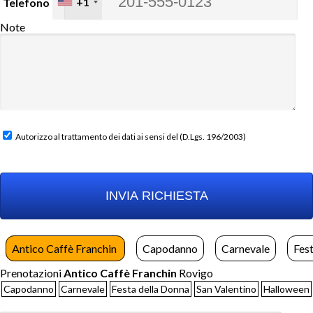
+1
Telefono
Note
Autorizzo al trattamento dei dati ai sensi del (D.Lgs. 196/2003)
Antico Caffè Franchin
Capodanno
Carnevale
Fes
Prenotazioni
Antico Caffè Franchin
Rovigo
Capodanno
Carnevale
Festa della Donna
San Valentino
Halloween