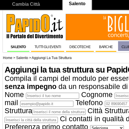
Salento
Cambia Città
SALENTO
TUTTI GLI EVENTI
DISCOTECHE
BARCHE
CLUB
Home
>
Salento
>
Aggiungi La Tua Struttura
Aggiungi la tua struttura su Papi
Compila il campi del modulo per essere
senza impegno
da un responsabile di
Nome
Cognome
mail
Telefono
Struttura
Città Struttu
Ci contatti in qualità 
Preferenza primo contatto