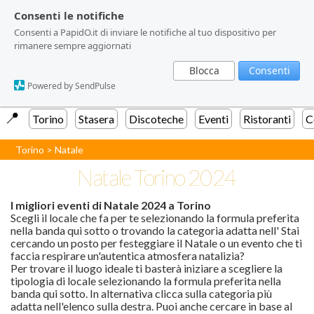
Consenti le notifiche
Consenti le notifiche
Consenti a PapidO.it di inviare le notifiche al tuo dispositivo per
Consenti a PapidO.it di inviare le notifiche al tuo dispositivo per
rimanere sempre aggiornati
rimanere sempre aggiornati
Blocca
Blocca
Consenti
Consenti
Powered by SendPulse
Powered by SendPulse
📍️
Torino
Stasera
Discoteche
Eventi
Ristoranti
C
Torino
>
Natale
Natale Torino 2024
I migliori eventi di Natale 2024 a Torino
Scegli il locale che fa per te selezionando la formula preferita
nella banda qui sotto o trovando la categoria adatta nell' Stai
cercando un posto per festeggiare il Natale o un evento che ti
faccia respirare un'autentica atmosfera natalizia?
Per trovare il luogo ideale ti basterà iniziare a scegliere la
tipologia di locale selezionando la formula preferita nella
banda qui sotto. In alternativa clicca sulla categoria più
adatta nell'elenco sulla destra. Puoi anche cercare in base al