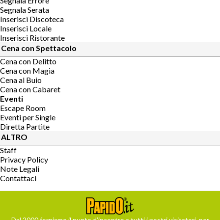
Segnala Errore
Segnala Serata
Inserisci Discoteca
Inserisci Locale
Inserisci Ristorante
Cena con Spettacolo
Cena con Delitto
Cena con Magia
Cena al Buio
Cena con Cabaret
Eventi
Escape Room
Eventi per Single
Diretta Partite
ALTRO
Staff
Privacy Policy
Note Legali
Contattaci
Dal 2000 forniamo il punto d’incontro a tutti i nostri visitatori, per